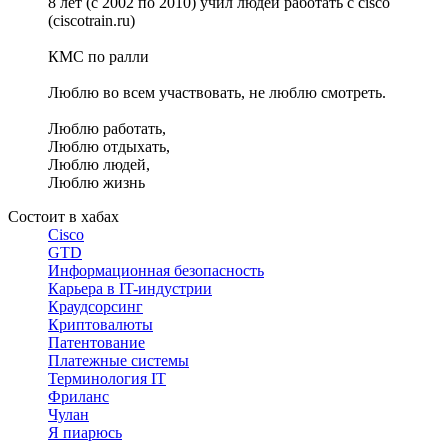
8 лет (с 2002 по 2010) учил людей работать с cisco
(ciscotrain.ru)
КМС по ралли
Люблю во всем участвовать, не люблю смотреть.
Люблю работать,
Люблю отдыхать,
Люблю людей,
Люблю жизнь
Состоит в хабах
Cisco
GTD
Информационная безопасность
Карьера в IT-индустрии
Краудсорсинг
Криптовалюты
Патентование
Платежные системы
Терминология IT
Фриланс
Чулан
Я пиарюсь