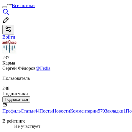
Все потоки
Войти
237
Карма
Сергей Фёдоров
@Fedia
Пользователь
248
Подписчики
Подписаться
Профиль
Статьи
44
Посты
Новости
Комментарии
579
Закладки
1
По
В рейтинге
Не участвует