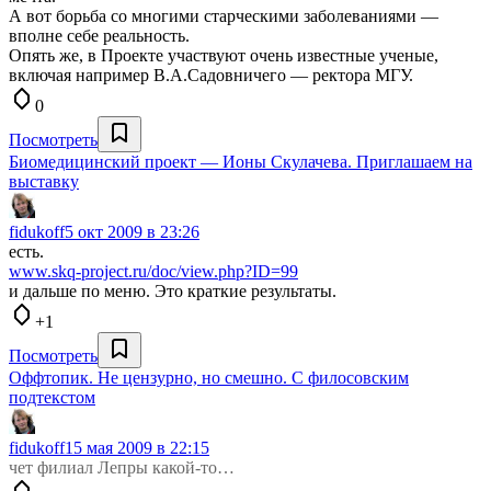
А вот борьба со многими старческими заболеваниями —
вполне себе реальность.
Опять же, в Проекте участвуют очень известные ученые,
включая например В.А.Садовничего — ректора МГУ.
0
Посмотреть
Биомедицинский проект — Ионы Скулачева. Приглашаем на
выставку
fidukoff
5 окт 2009 в 23:26
есть.
www.skq-project.ru/doc/view.php?ID=99
и дальше по меню. Это краткие результаты.
+1
Посмотреть
Оффтопик. Не цензурно, но смешно. С филосовским
подтекстом
fidukoff
15 мая 2009 в 22:15
чет филиал Лепры какой-то…