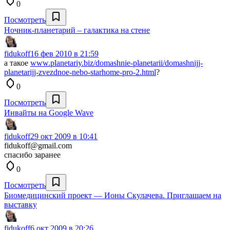
0
Посмотреть
Ночник-планетарий – галактика на стене
fidukoff
16 фев 2010 в 21:59
а такое
www.planetariy.biz/domashnie-planetarii/domashnijj-
planetarijj-zvezdnoe-nebo-starhome-pro-2.html
?
0
Посмотреть
Инвайты на Google Wave
fidukoff
29 окт 2009 в 10:41
fidukoff@gmail.com
спасибо заранее
0
Посмотреть
Биомедицинский проект — Ионы Скулачева. Приглашаем на
выставку
fidukoff
6 окт 2009 в 20:26