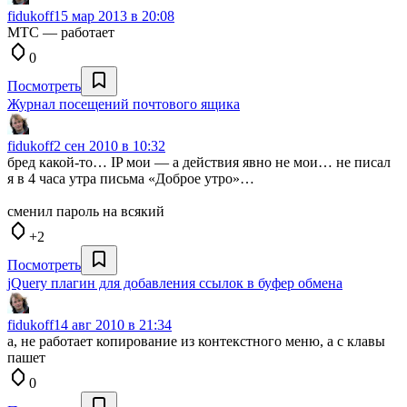
fidukoff
15 мар 2013 в 20:08
МТС — работает
0
Посмотреть
Журнал посещений почтового ящика
fidukoff
2 сен 2010 в 10:32
бред какой-то… IP мои — а действия явно не мои… не писал
я в 4 часа утра письма «Доброе утро»…
сменил пароль на всякий
+2
Посмотреть
jQuery плагин для добавления ссылок в буфер обмена
fidukoff
14 авг 2010 в 21:34
а, не работает копирование из контекстного меню, а с клавы
пашет
0