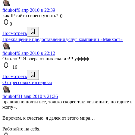
fidukoff
6 апр 2010 в 22:39
как IP сайта своего узнать? ))
0
Посмотреть
Прекращение предоставления услуг компании «Макхост»
fidukoff
6 апр 2010 в 22:12
Оло-ло!!! Я вчера от них свалил!!! уфффф…
+16
Посмотреть
О стрессовых интервью
fidukoff
31 мар 2010 в 21:36
правильно почти все, только скорее так: «извините, но идите в
жопу».
Впрочем, к счастью, я далек от этого мира…
Работайте на себя.