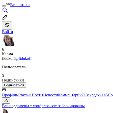
Все потоки
Войти
6
Карма
fidukoff
@fidukoff
Пользователь
5
Подписчики
Подписаться
Профиль
Статьи
1
Посты
Новости
Комментарии
71
Закладки
145
По
Все поддомены *.wordpress.com заблокированы