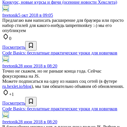
Конкурс, новые курсы и фичи (осенние новости Хекслета)
freetonik
5 окт 2018 в 09:05
Предлагаю вам написать расширение для браузера или просто
набор стилей для какого-нибудь tampermonkey :-) мы его
опубликуем
0
Посмотреть
Code Basics: бесплатные практические уроки для новичков
freetonik
28 июн 2018 в 08:20
Точно не скажем, но не раньше конца года. Сейчас
фокусировка на JS.
Можете подписаться на одну из наших соц сетей (в футере
ru.hexlet.io/blog
), мы там обязательно объявим об обновлениях.
+1
Посмотреть
Code Basics: бесплатные практические уроки для новичков
freetonik
28 июн 2018 в 08:20
В ближайшие месяцы нет, в планах пока только JS, Python и