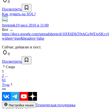
0
Посмотреть
Как думать на SQL?
freetonik
19 июл 2016 в 11:00
Вот →
https://docs.google.com/spreadsheets/d/1HX6DhT0vkGzWEjo
widget=true&headers=false
Сейчас добавлю в пост.
0
Посмотреть
Сюда
1
2
...
61
Туда
Техническая поддержка
Настройка языка