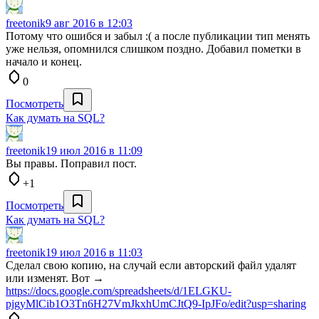
freetonik
9 авг 2016 в 12:03
Потому что ошибся и забыл :( а после публикации тип менять
уже нельзя, опомнился слишком поздно. Добавил пометки в
начало и конец.
0
Посмотреть
Как думать на SQL?
freetonik
19 июл 2016 в 11:09
Вы правы. Поправил пост.
+1
Посмотреть
Как думать на SQL?
freetonik
19 июл 2016 в 11:03
Сделал свою копию, на случай если авторский файл удалят
или изменят. Вот →
https://docs.google.com/spreadsheets/d/1ELGKU-
pjgyMlCib1O3Tn6H27VmJkxhUmCJtQ9-IpJFo/edit?usp=sharing