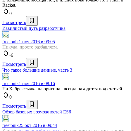
Racket.
0
Посмотреть
Извилистый путь разработчика
freetonik
1 ноя 2016 в 09:05
Никуда, просто разбавляем.
-6
Посмотреть
Что такое большие данные, часть 3
freetonik
1 ноя 2016 в 08:16
На Хабре ссылка на оригинал всегда находится под статьей.
0
Посмотреть
Обзор базовых возможностей ES6
freetonik
25 окт 2016 в 09:44
Кстати,
наши онлайн-курсы
учат новому стандарту с самого