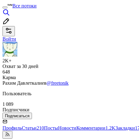
Все потоки
Войти
2K+
Охват за 30 дней
648
Карма
Рахим Давлеткалиев
@freetonik
Пользователь
1 089
Подписчики
Подписаться
Профиль
Статьи
210
Посты
Новости
Комментарии
1.2K
Закладки
1