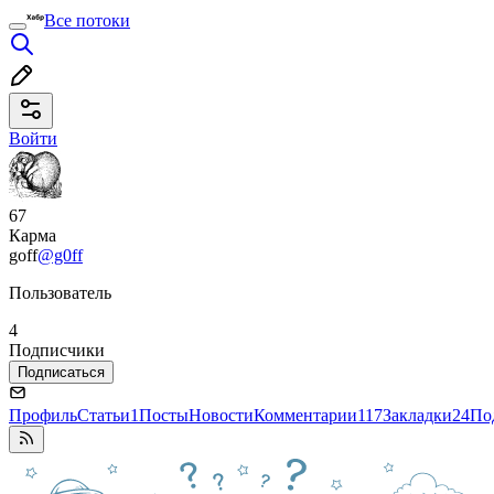
Все потоки
Войти
67
Карма
goff
@g0ff
Пользователь
4
Подписчики
Подписаться
Профиль
Статьи
1
Посты
Новости
Комментарии
117
Закладки
24
По