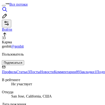
Все потоки
Войти
33
Карма
genbit
@genbit
Пользователь
Подписаться
Профиль
Статьи
3
Посты
Новости
Комментарии
89
Закладки
1
Подп
В рейтинге
Не участвует
Откуда
San Jose, California, США
Дата рождения