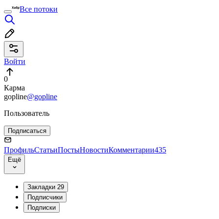
Все потоки
Войти
0
Карма
gopline
@gopline
Пользователь
Подписаться
Профиль
Статьи
Посты
Новости
Комментарии
435
Ещё
Закладки
29
Подписчики
Подписки