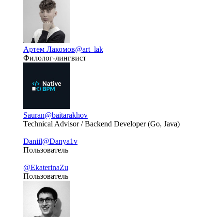
Артем Лакомов
@art_lak
Филолог-лингвист
Sauran
@baitarakhov
Technical Advisor / Backend Developer (Go, Java)
Daniil
@Danya1v
Пользователь
@EkaterinaZu
Пользователь