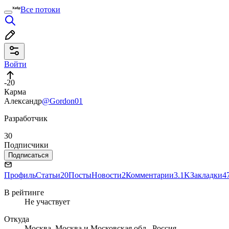
Все потоки
Войти
-20
Карма
Александр
@Gordon01
Разработчик
30
Подписчики
Подписаться
Профиль
Статьи
20
Посты
Новости
2
Комментарии
3.1K
Закладки
4
В рейтинге
Не участвует
Откуда
Москва, Москва и Московская обл., Россия