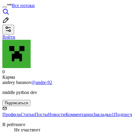
Все потоки
Войти
0
Карма
andrey baranov
@andre-92
middle python dev
Подписаться
Профиль
Статьи
Посты
Новости
Комментарии
Закладки
1
Подписч
В рейтинге
Не участвует