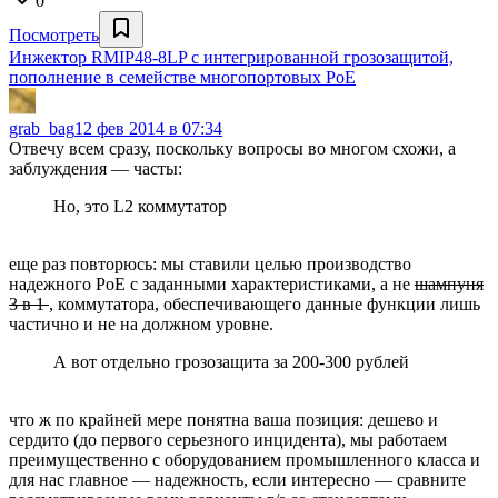
0
Посмотреть
Инжектор RMIP48-8LP с интегрированной грозозащитой,
пополнение в семействе многопортовых PoE
grab_bag
12 фев 2014 в 07:34
Отвечу всем сразу, поскольку вопросы во многом схожи, а
заблуждения — часты:
Но, это L2 коммутатор
еще раз повторюсь: мы ставили целью производство
надежного PoE с заданными характеристиками, а не
шампуня
3 в 1
, коммутатора, обеспечивающего данные функции лишь
частично и не на должном уровне.
А вот отдельно грозозащита за 200-300 рублей
что ж по крайней мере понятна ваша позиция: дешево и
сердито (до первого серьезного инцидента), мы работаем
преимущественно с оборудованием промышленного класса и
для нас главное — надежность, если интересно — сравните