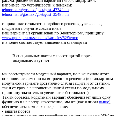
рассматриваемые вами варианты г/з со стандартами,
например, по устойчивости к помехам:
tehnorma.ru/gosttext/gost/gost_4334.htm
tehnorma.ru/gosttext/gost/gost_3548.htm
и прикиньте стоимость подобного решения, уверяю вас,
цифры вы получите совсем иные
наш вариант г/з организован по 3-конторному принципу:
www.nporapira.ru/sections/1/articles/52#termo
и вполне соответствует заявленным стандартам
В специальных шасси с грозозащитой порты
модульные, а тут нет
мы рассматривали модульный вариант, но в конечном итоге
остановились именно на встроенном решении (в стандартном
модульном варианте достаточно слабая защита и от статики,
так и от гроз, а выполнение нашей схемы по модульному
принципу значительно увеличит себестоимость)
Таким образом, модульный вариант обеспечивает лишь одну
функцию и не всегда качественно, мы же (как я писал
выше
),
обеспечиваем комплексное решение:
• защита портов
• полноценное питание устройств (в данном случае по 25W на