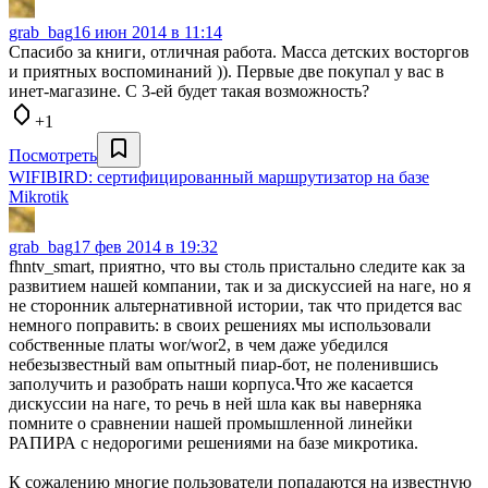
grab_bag
16 июн 2014 в 11:14
Спасибо за книги, отличная работа. Масса детских восторгов
и приятных воспоминаний )). Первые две покупал у вас в
инет-магазине. С 3-ей будет такая возможность?
+1
Посмотреть
WIFIBIRD: сертифицированный маршрутизатор на базе
Mikrotik
grab_bag
17 фев 2014 в 19:32
fhntv_smart, приятно, что вы столь пристально следите как за
развитием нашей компании, так и за дискуссией на наге, но я
не сторонник альтернативной истории, так что придется вас
немного поправить: в своих решениях мы использовали
собственные платы wor/wor2, в чем даже убедился
небезызвестный вам опытный пиар-бот, не поленившись
заполучить и разобрать наши корпуса.Что же касается
дискуссии на наге, то речь в ней шла как вы наверняка
помните о сравнении нашей промышленной линейки
РАПИРА с недорогими решениями на базе микротика.
К сожалению многие пользователи попадаются на известную