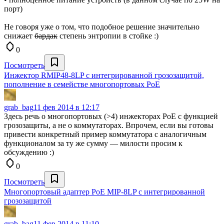
порт)
Не говоря уже о том, что подобное решение значительно
снижает
бардак
степень энтропии в стойке :)
0
Посмотреть
Инжектор RMIP48-8LP с интегрированной грозозащитой,
пополнение в семействе многопортовых PoE
grab_bag
11 фев 2014 в 12:17
Здесь речь о многопортовых (>4) инжекторах PoE с функцией
грозозащиты, а не о коммутаторах. Впрочем, если вы готовы
привести конкретный пример коммутатора с аналогичным
функционалом за ту же сумму — милости просим к
обсуждению :)
0
Посмотреть
Многопортовый адаптер РоЕ MIP-8LP с интегрированной
грозозащитой
grab_bag
11 фев 2014 в 11:10