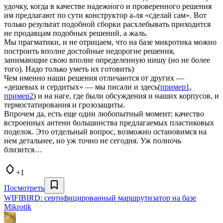
удочку, когда в качестве надежного и проверенного решения
им предлагают по сути конструктор а-ля «сделай сам». Вот
только результат подобной сборки расхлебывать приходится
не продавцам подобных решений, а жаль.
Мы прагматики, и не отрицаем, что на базе микротика можно
построить вполне достойные недорогие решения,
занимающие свою вполне определенную нишу (но не более
того). Надо только уметь их готовить)
Чем именно наши решения отличаются от других —
«дешевых и сердитых» — мы писали и здесь(
пример1
,
пример2
) и на наге, где были обсуждения и наших корпусов, и
термостатирования и грозозащиты.
Впрочем да, есть еще один любопытный момент: качество
встроенных антенн большинства предлагаемых пластиковых
поделок. Это отдельный вопрос, возможно остановимся на
нем детальнее, но уж точно не сегодня. Уж полночь
близится…
+1
Посмотреть
WIFIBIRD: сертифицированный маршрутизатор на базе
Mikrotik