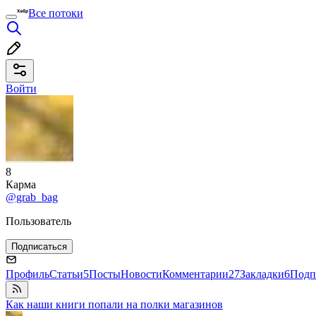
Все потоки
Войти
8
Карма
@grab_bag
Пользователь
Подписаться
Профиль
Статьи
5
Посты
Новости
Комментарии
27
Закладки
6
Подп
Как наши книги попали на полки магазинов