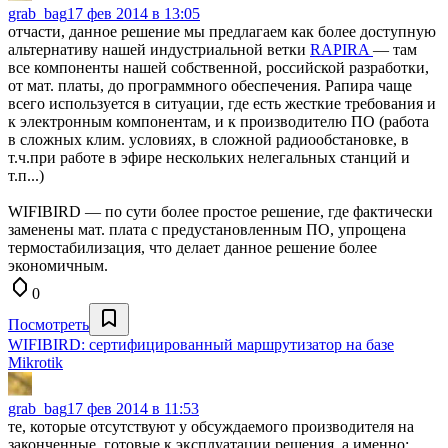
grab_bag
17 фев 2014 в 13:05
отчасти, данное решение мы предлагаем как более доступную
альтернативу нашей индустриальной ветки
RAPIRA
— там
все компоненты нашей собственной, российской разработки,
от мат. платы, до программного обеспечения. Рапира чаще
всего используется в ситуации, где есть жесткие требования и
к электронным компонентам, и к производителю ПО (работа
в сложных клим. условиях, в сложной радиообстановке, в
т.ч.при работе в эфире нескольких нелегальных станций и
т.п...)
WIFIBIRD — по сути более простое решение, где фактически
заменены мат. плата с предустановленным ПО, упрощена
термостабилизация, что делает данное решение более
экономичным.
0
Посмотреть
WIFIBIRD: сертифицированный маршрутизатор на базе
Mikrotik
grab_bag
17 фев 2014 в 11:53
те, которые отсутствуют у обсуждаемого производителя на
законченные, готовые к эксплуатации решения, а именно: