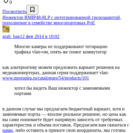
0
Посмотреть
Инжектор RMIP48-8LP с интегрированной грозозащитой,
пополнение в семействе многопортовых PoE
grab_bag
12 фев 2014 в 10:02
Многие камеры не поддерживают тегирацию
трафика vlan«ом, опять же помог коммутатор
как альтернативу можем предложить вариант решения на
медиаконвертерах, данная серия поддерживает vlan:
www.nporapira.ru/catalogues/54/products/101
хотел бы видеть Ваш инжектор с заменяемыми
портами
в данном случае мы предлагаем бюджетный вариант, хотя и
заменяемые порты — вполне реальное решение, но цена как
вы сами понимаете будет напрямую зависеть от требуемых
характеристик и объема поставок. Предлагаем вам связаться с
нами
, либо оставить в привате свои координаты, мы готовы