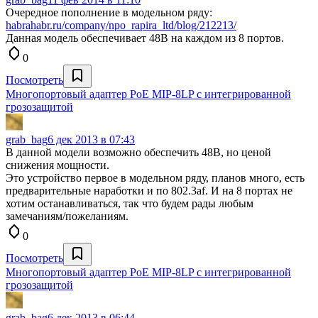
Очередное пополнение в модельном ряду:
habrahabr.ru/company/npo_rapira_ltd/blog/212213/
Данная модель обеспечивает 48В на каждом из 8 портов.
0
Посмотреть
Многопортовый адаптер РоЕ MIP-8LP с интегрированной
грозозащитой
grab_bag
6 дек 2013 в 07:43
В данной модели возможно обеспечить 48В, но ценой
снижения мощности.
Это устройство первое в модельном ряду, планов много, есть
предварительные наработки и по 802.3af. И на 8 портах не
хотим останавливаться, так что будем рады любым
замечаниям/пожеланиям.
0
Посмотреть
Многопортовый адаптер РоЕ MIP-8LP с интегрированной
грозозащитой
grab_bag
6 дек 2013 в 06:44