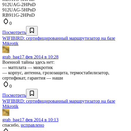
912UAG-2HPnD
912UAG-5HPnD
RB911G-2HPnD
0
Посмотреть
WIFIBIRD: сертифицированный маршрутизатор на базе
Mikrotik
grab_bag
17 фев 2014 в 10:28
Военной тайны здесь нет:
— матплата — микротик
— корпус, антенна, грозозащита, термостабилизатор,
сертификат, гарантия — наши
0
Посмотреть
WIFIBIRD: сертифицированный маршрутизатор на базе
Mikrotik
grab_bag
17 фев 2014 в 10:13
спасибо,
исправлено