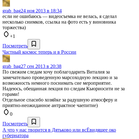
grab_bag
24 ноя 2013 в 18:34
если не ошибаюсь — видеосъемка не велась, я сделал
несколько снимков, ссылка на фото есть у виновника
торжества)
+1
Посмотреть
Частный космос теперь и в России
grab_bag
27 сен 2013 в 20:38
По свежим следам хочу поблагодарить Виталия за
замечательно проведенную марсоходную лекцию и за
возможность немного поснимать сие мероприятие.
Надеюсь, обещанная лекция по следам Кьюриосити не за
горами!
Отдельное спасибо хозяйке за радушную атмосферу и
приятно-неожиданное антрактное чаепитие)
0
Посмотреть
А что у нас творится в Дятьково или всЁвидящее око
губернатора