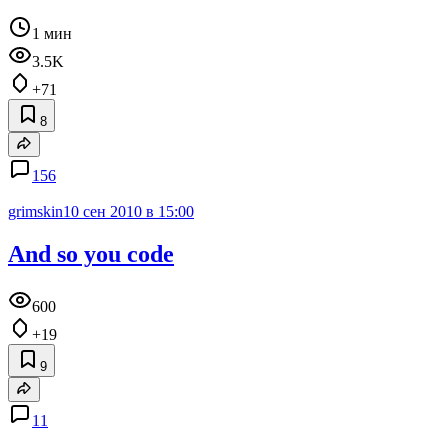
1 мин
3.5K
+71
8
156
grimskin
10 сен 2010 в 15:00
And so you code
600
+19
9
11