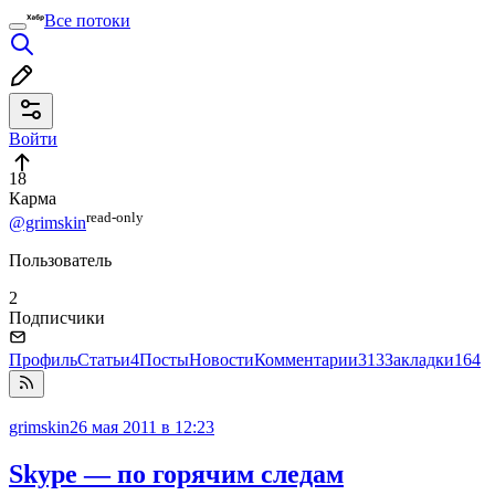
Все потоки
Войти
18
Карма
read⁠-⁠only
@grimskin
Пользователь
2
Подписчики
Профиль
Статьи
4
Посты
Новости
Комментарии
313
Закладки
164
grimskin
26 мая 2011 в 12:23
Skype — по горячим следам