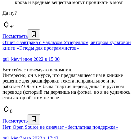
кровь и вредные вещества могут проникать в мозг
Да ну?
+1
Посмотреть
Отчет с завтрака с Чарльзом Уэзереллом, автором культовой
книги «Этюды для программистов»
gul_kiev
4 июл 2022 в 15:00
Вот сейчас почему-то вспомнил.
Интересно, он в курсе, что предлагавшееся им в книжке
решение для расшифровки текста неправильное и не
работает? Об этом была "партия переводчика" в русском
переводе (который ты держишь на фотке), но я не удивлюсь,
если автор об этом не знает.
0
Посмотреть
Нет, Open Source не означает «бесплатная поддержка»
gul_kiev
7 мар 2022 в 17:43