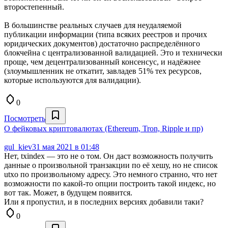
второстепенный.
В большинстве реальных случаев для неудаляемой
публикации информации (типа всяких реестров и прочих
юридических документов) достаточно распределённого
блокчейна с централизованной валидацией. Это и технически
проще, чем децентрализованный консенсус, и надёжнее
(злоумышленник не откатит, завладев 51% тех ресурсов,
которые используются для валидации).
0
Посмотреть
О фейковых криптовалютах (Ethereum, Tron, Ripple и пр)
gul_kiev
31 мая 2021 в 01:48
Нет, txindex — это не о том. Он даст возможность получить
данные о произвольной транзакции по её хешу, но не список
utxo по произвольному адресу. Это немного странно, что нет
возможности по какой-то опции построить такой индекс, но
вот так. Может, в будущем появится.
Или я пропустил, и в последних версиях добавили таки?
0