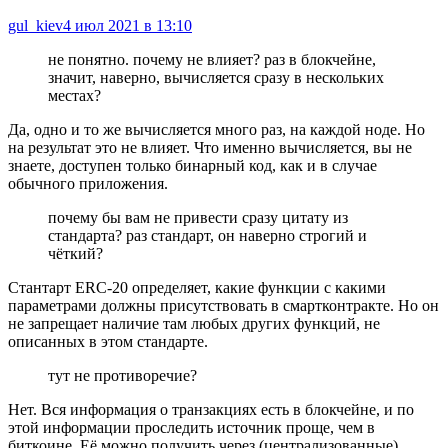
gul_kiev
4 июл 2021 в 13:10
не понятно. почему не влияет? раз в блокчейне,
значит, наверно, вычисляется сразу в нескольких
местах?
Да, одно и то же вычисляется много раз, на каждой ноде. Но
на результат это не влияет. Что именно вычисляется, вы не
знаете, доступен только бинарный код, как и в случае
обычного приложения.
почему бы вам не привести сразу цитату из
стандарта? раз стандарт, он наверно строгий и
чёткий?
Стантарт ERC-20 определяет, какие функции с какими
параметрами должны присутствовать в смартконтракте. Но он
не запрещает наличие там любых других функций, не
описанных в этом стандарте.
тут не противоречие?
Нет. Вся информация о транзакциях есть в блокчейне, и по
этой информации проследить источник проще, чем в
биткоине. Её можно получить через (централизованные)