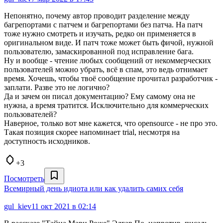
Непонятно, почему автор проводит разделение между
багрепортами с патчем и багрепортами без патча. На патч
тоже нужно смотреть и изучать, редко он применяется в
оригинальном виде. И патч тоже может быть фичой, нужной
пользователю, замаскированной под исправление бага.
Ну и вообще - чтение любых сообщений от некоммерческих
пользователей можно убрать, всё в спам, это ведь отнимает
время. Хочешь, чтобы твоё сообщение прочитал разработчик -
заплати. Разве это не логично?
Да и зачем он писал документацию? Ему самому она не
нужна, а время тратится. Исключительно для коммерческих
пользователей?
Наверное, только вот мне кажется, что opensource - не про это.
Такая позиция скорее напоминает trial, несмотря на
доступность исходников.
+3
Посмотреть
Всемирный день идиота или как удалить самих себя
gul_kiev
11 окт 2021 в 02:14