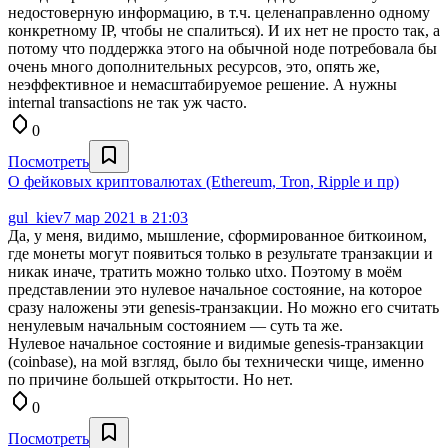
недостоверную информацию, в т.ч. целенаправленно одному
конкретному IP, чтобы не спалиться). И их нет не просто так, а
потому что поддержка этого на обычной ноде потребовала бы
очень много дополнительных ресурсов, это, опять же,
неэффективное и немасштабируемое решение. А нужны
internal transactions не так уж часто.
0
Посмотреть
О фейковых криптовалютах (Ethereum, Tron, Ripple и пр)
gul_kiev
7 мар 2021 в 21:03
Да, у меня, видимо, мышление, сформированное биткоином,
где монеты могут появиться только в результате транзакции и
никак иначе, тратить можно только utxo. Поэтому в моём
представлении это нулевое начальное состояние, на которое
сразу наложены эти genesis-транзакции. Но можно его считать
ненулевым начальным состоянием — суть та же.
Нулевое начальное состояние и видимые genesis-транзакции
(coinbase), на мой взгляд, было бы технически чище, именно
по причине большей открытости. Но нет.
0
Посмотреть