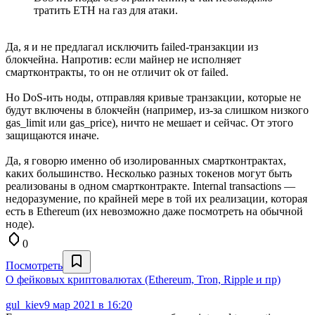
тратить ETH на газ для атаки.
Да, я и не предлагал исключить failed-транзакции из
блокчейна. Напротив: если майнер не исполняет
смартконтракты, то он не отличит ok от failed.
Но DoS-ить ноды, отправляя кривые транзакции, которые не
будут включены в блокчейн (например, из-за слишком низкого
gas_limit или gas_price), ничто не мешает и сейчас. От этого
защищаются иначе.
Да, я говорю именно об изолированных смартконтрактах,
каких большинство. Несколько разных токенов могут быть
реализованы в одном смартконтракте. Internal transactions —
недоразумение, по крайней мере в той их реализации, которая
есть в Ethereum (их невозможно даже посмотреть на обычной
ноде).
0
Посмотреть
О фейковых криптовалютах (Ethereum, Tron, Ripple и пр)
gul_kiev
9 мар 2021 в 16:20