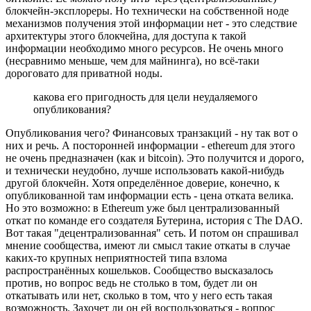
блокчейн-эксплореры. Но технически на собственной ноде
механизмов получения этой информации нет - это следствие
архитектуры этого блокчейна, для доступа к такой
информации необходимо много ресурсов. Не очень много
(несравнимо меньше, чем для майнинга), но всё-таки
дороговато для приватной ноды.
какова его пригодность для цели неудаляемого
опубликования?
Опубликования чего? Финансовых транзакций - ну так вот о
них и речь. А посторонней информации - ethereum для этого
не очень предназначен (как и bitcoin). Это получится и дорого,
и технически неудобно, лучше использовать какой-нибудь
другой блокчейн. Хотя определённое доверие, конечно, к
опубликованной там информации есть - цена отката велика.
Но это возможно: в Ethereum уже был централизованный
откат по команде его создателя Бутерина, история с The DAO.
Вот такая "децентрализованная" сеть. И потом он спрашивал
мнение сообщества, имеют ли смысл такие откаты в случае
каких-то крупных неприятностей типа взлома
распространённых кошельков. Сообщество высказалось
против, но вопрос ведь не столько в том, будет ли он
откатывать или нет, сколько в том, что у него есть такая
возможность. Захочет ли он ей воспользоваться - вопрос