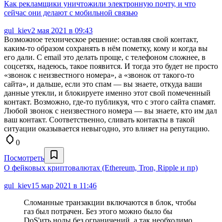
Как рекламщики уничтожили электронную почту, и что
сейчас они делают с мобильной связью
gul_kiev
2 мая 2021 в 09:43
Возможное техническое решение: оставляя свой контакт,
каким-то образом сохранять в нём пометку, кому и когда вы
его дали. С email это делать проще, с телефоном сложнее, в
соцсетях, надеюсь, такое появится. И тогда это будет не просто
«звонок с неизвестного номера», а «звонок от такого-то
сайта», и дальше, если это спам — вы знаете, откуда ваши
данные утекли, и блокируете именно этот свой помеченный
контакт. Возможно, где-то публикуя, что с этого сайта спамят.
Любой звонок с неизвестного номера — вы знаете, кто им дал
ваш контакт. Соответственно, сливать контакты в такой
ситуации оказывается невыгодно, это влияет на репутацию.
0
Посмотреть
О фейковых криптовалютах (Ethereum, Tron, Ripple и пр)
gul_kiev
15 мар 2021 в 11:46
Сломанные транзакции включаются в блок, чтобы
газ был потрачен. Без этого можно было бы
DoS'ить ноды без ограничений, а так необходимо