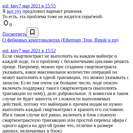
gul_kiev
7 мар 2021 в 15:55
Я
вот тут
предложил вариант решения.
То есть, эта проблема тоже не видится серьёзной.
0
Посмотреть
О фейковых криптовалютах (Ethereum, Tron, Ripple и пр)
gul_kiev
7 мар 2021 в 15:52
Если смартконтракт не выполнять на каждом майнере и
каждой ноде, то и проблему с бесконечными циклами решить
проще. Например, можно при создании смартконтракта
указывать, какое максимальное количество операций он
может выполнять в одной транзакции, это можно указывать с
запасом. Если там очень уж большое число, ноде опасно
включать поддержку такого смартконтракта (выполнять
транзакции по нему), дело добровольное. А комиссия в таком
случае не будет зависеть от сложности выполняемых
действий, потому что майнерам и прочим нодам не нужно
выполнять каждый смартконтракт и хранить его состояние.
Им в таком случае всё равно, включать в блок сложную
смартконтрактную транзакцию или простой перевод эфира с
одного адреса на другой (разве что, отличие в размере
данных, включаемых в блок).