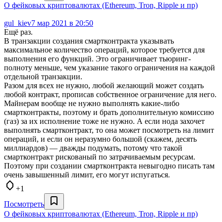
О фейковых криптовалютах (Ethereum, Tron, Ripple и пр)
gul_kiev
7 мар 2021 в 20:50
Ещё раз.
В транзакции создания смартконтракта указывать
максимальное количество операций, которое требуется для
выполнения его функций. Это ограничивает тьюринг-
полноту меньше, чем указание такого ограничения на каждой
отдельной транзакции.
Разом для всех не нужно, любой желающий может создать
любой контракт, прописав собственное ограничение для него.
Майнерам вообще не нужно выполнять какие-либо
смартконтракты, поэтому и брать дополнительную комиссию
(газ) за их исполнение тоже не нужно. А если нода захочет
выполнять смартконтракт, то она может посмотреть на лимит
операций, и если он неразумно большой (скажем, десять
миллиардов) — дважды подумать, потому что такой
смартконтракт рискованый по затрачиваемым ресурсам.
Поэтому при создании смартконтракта невыгодно писать там
очень завышенный лимит, его могут испугаться.
+1
Посмотреть
О фейковых криптовалютах (Ethereum, Tron, Ripple и пр)