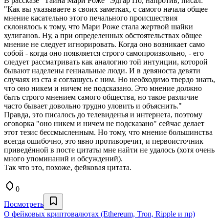
В рассказе "Тайна Мари Роже" Эдгар По, напротив, писал:
"Как вы указываете в своих заметках, с самого начала общее
мнение касательно этого печального происшествия
склонялось к тому, что Мари Роже стала жертвой шайки
хулиганов. Ну, а при определенных обстоятельствах общее
мнение не следует игнорировать. Когда оно возникает само
собой - когда оно появляется строго самопроизвольно, - его
следует рассматривать как аналогию той интуиции, которой
бывают наделены гениальные люди. И в девяноста девяти
случаях из ста я соглашусь с ним. Но необходимо твердо знать,
что оно никем и ничем не подсказано. Это мнение должно
быть строго мнением самого общества, но такое различие
часто бывает довольно трудно уловить и объяснить."
Правда, это писалось до телевиденья и интернета, поэтому
оговорка "оно никем и ничем не подсказано" сейчас делает
этот тезис бессмысленным. Но тому, что мнение большинства
всегда ошибочно, это явно противоречит, и первоисточник
приведённой в посте цитаты мне найти не удалось (хотя очень
много упоминаний и обсуждений).
Так что это, похоже, фейковая цитата.
0
Посмотреть
О фейковых криптовалютах (Ethereum, Tron, Ripple и пр)