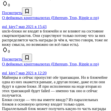
0
Посмотреть
О фейковых криптовалютах (Ethereum, Tron, Ripple и пр)
gul_kiev
7 мар 2021 в 15:43
uncle-блоки не входят в блокчейн и не влияют на состояние
смартконтрактов. Они существуют только потому что за них
распределяется часть награды (в чём я, честно говоря, тоже не
вижу смысла, но возможно он всё-таки есть).
0
Посмотреть
О фейковых криптовалютах (Ethereum, Tron, Ripple и пр)
gul_kiev
7 мар 2021 в 12:20
Майнеры и сейчас пропустят обе транзакции. Но в блокчейне
одна из них окажется раньше, а другая позже, даже если они
будут в одном блоке. И при исполнении на ноде вторая из
этих транзакций будет failed — именно так оно и сейчас
получается.
Блоки соседи — что вы имеете ввиду? Из параллельных
блоков в основную цепочку входит только один.
Параллельный блок может получить какую-то часть награды