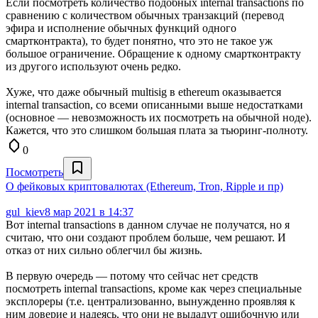
Если посмотреть количество подобных internal transactions по
сравнению с количеством обычных транзакций (перевод
эфира и исполнение обычных функций одного
смартконтракта), то будет понятно, что это не такое уж
большое ограничение. Обращение к одному смартконтракту
из другого используют очень редко.
Хуже, что даже обычный multisig в ethereum оказывается
internal transaction, со всеми описанными выше недостатками
(основное — невозможность их посмотреть на обычной ноде).
Кажется, что это слишком большая плата за тьюринг-полноту.
0
Посмотреть
О фейковых криптовалютах (Ethereum, Tron, Ripple и пр)
gul_kiev
8 мар 2021 в 14:37
Вот internal transactions в данном случае не получатся, но я
считаю, что они создают проблем больше, чем решают. И
отказ от них сильно облегчил бы жизнь.
В первую очередь — потому что сейчас нет средств
посмотреть internal transactions, кроме как через специальные
эксплореры (т.е. централизованно, вынужденно проявляя к
ним доверие и надеясь, что они не выдадут ошибочную или