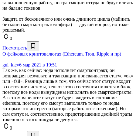
за выполненную работу, но транзакции оттуда не будут влиять
на баланс токенов.
Защита от бесконечного или очень длинного цикла (майнить
биткоин смартконтрактом эфира) — другой вопрос, но тоже
решаемый.
0
Посмотреть
О фейковых криптовалютах (Ethereum, Tron, Ripple и пр)
gul_kiev
6 мар 2021 в 19:51
Так же, как сейчас: нода исполняет смартконтракт, он
возвращает результат, и транзакции присваивается статус «ok»
или «fail». Разница лишь в том, что сейчас этот статус входит
в состояние системы, хеш от этого состояния пишется в блок,
поэтому все ноды вынуждены исполнять все смартконтракты.
А в этом варианте статус не будет входить в состояние
ethereum, поэтому его смогут выполнять только те ноды,
которым это интересно (которые работают с токенами). Но
сам статус и, соответственно, предотвращение двойной траты
токенов от этого никуда не денутся.
0