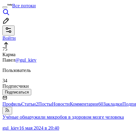
Все потоки
Войти
75
Карма
Павел
@gul_kiev
Пользователь
34
Подписчики
Подписаться
Профиль
Статьи
2
Посты
Новости
Комментарии
60
Закладки
Подпи
Учёные обнаружили микробов в здоровом мозге человека
gul_kiev
16 мая 2024 в 20:40