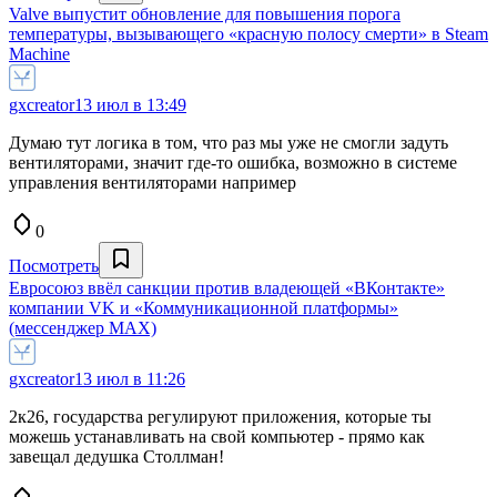
Valve выпустит обновление для повышения порога
температуры, вызывающего «красную полосу смерти» в Steam
Machine
gxcreator
13 июл в 13:49
Думаю тут логика в том, что раз мы уже не смогли задуть
вентиляторами, значит где-то ошибка, возможно в системе
управления вентиляторами например
0
Посмотреть
Евросоюз ввёл санкции против владеющей «ВКонтакте»
компании VK и «Коммуникационной платформы»
(мессенджер MAX)
gxcreator
13 июл в 11:26
2к26, государства регулируют приложения, которые ты
можешь устанавливать на свой компьютер - прямо как
завещал дедушка Столлман!