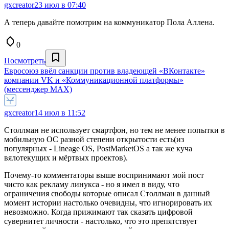
gxcreator
23 июл в 07:40
А теперь давайте помотрим на коммуникатор Пола Аллена.
0
Посмотреть
Евросоюз ввёл санкции против владеющей «ВКонтакте»
компании VK и «Коммуникационной платформы»
(мессенджер MAX)
gxcreator
14 июл в 11:52
Столлман не использует смартфон, но тем не менее попытки в
мобильную ОС разной степени открытости есть(из
популярных - Lineage OS, PostMarketOS а так же куча
вялотекущих и мёртвых проектов).
Почему-то комментаторы выше воспринимают мой пост
чисто как рекламу линукса - но я имел в виду, что
ограничения свободы которые описал Столлман в данный
момент истории настолько очевидны, что игнорировать их
невозможно. Когда прижимают так сказать цифровой
сувернитет личности - настолько, что это препятствует