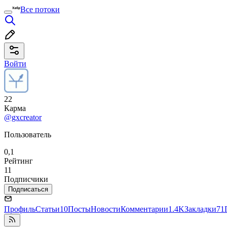
Все потоки
Войти
22
Карма
@gxcreator
Пользователь
0,1
Рейтинг
11
Подписчики
Подписаться
Профиль
Статьи
10
Посты
Новости
Комментарии
1.4K
Закладки
71