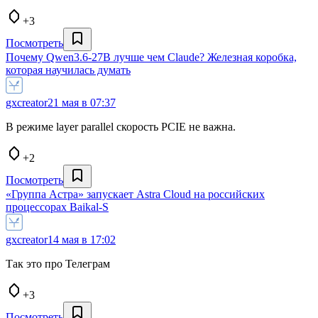
+3
Посмотреть
Почему Qwen3.6-27B лучше чем Claude? Железная коробка,
которая научилась думать
gxcreator
21 мая в 07:37
В режиме layer parallel скорость PCIE не важна.
+2
Посмотреть
«Группа Астра» запускает Astra Cloud на российских
процессорах Baikal-S
gxcreator
14 мая в 17:02
Так это про Телеграм
+3
Посмотреть