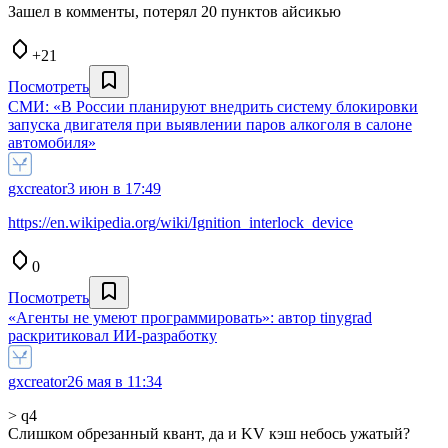
Зашел в комменты, потерял 20 пунктов айсикью
+21
Посмотреть
СМИ: «В России планируют внедрить систему блокировки
запуска двигателя при выявлении паров алкоголя в салоне
автомобиля»
gxcreator
3 июн в 17:49
https://en.wikipedia.org/wiki/Ignition_interlock_device
0
Посмотреть
«Агенты не умеют программировать»: автор tinygrad
раскритиковал ИИ-разработку
gxcreator
26 мая в 11:34
> q4
Слишком обрезанный квант, да и KV кэш небось ужатый?