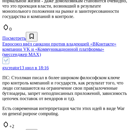
нормальной жизни - даже домохозяйкам становится очевидно,
что это проекция власти, возникший в результате
монопольного положения на рынке и заинтересованности
государства и компаний в контроле.
0
Посмотреть
Евросоюз ввёл санкции против владеющей «ВКонтакте»
компании VK и «Коммуникационной платформы»
(мессенджер MAX)
gxcreator
13 июл в 18:16
ПС: Столлман писал в более широком философском ключе
про контроль компаний и государств, как результат того, что
люди соглашаются на ограничение свои прав(залоченные
бутлоадеры, запрет неподписанных приложений, зависимость
цепочек поставок от вендоров и тд).
Есть современная интерпретация части этих идей в виде War
on general purpose computing.
+2