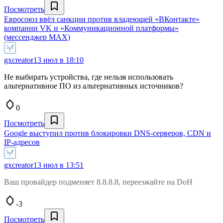
Посмотреть
Евросоюз ввёл санкции против владеющей «ВКонтакте»
компании VK и «Коммуникационной платформы»
(мессенджер MAX)
gxcreator
13 июл в 18:10
Не выбирать устройства, где нельзя использовать
альтернативное ПО из альтернативных источников?
0
Посмотреть
Google выступил против блокировки DNS-серверов, CDN и
IP-адресов
gxcreator
13 июл в 13:51
Ваш провайдер подменяет 8.8.8.8, переезжайте на DoH
-3
Посмотреть