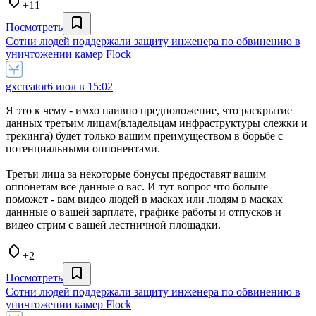
+11
Посмотреть
Сотни людей поддержали защиту инженера по обвинению в
уничтожении камер Flock
gxcreator
6 июл в 15:02
Я это к чему - имхо наивно предположение, что раскрытие
данных третьим лицам(владельцам инфраструктуры слежки и
трекинга) будет только вашим преимуществом в борьбе с
потенциальными оппонентами.
Третьи лица за некоторые бонусы предоставят вашим
оппонетам все данные о вас. И тут вопрос что больше
поможет - вам видео людей в масках или людям в масках
даннные о вашей зарплате, графике работы и отпусков и
видео стрим с вашей лестничной площадки.
+2
Посмотреть
Сотни людей поддержали защиту инженера по обвинению в
уничтожении камер Flock