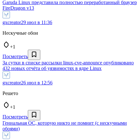
Garuda Linux представила полностью переработанный браузер
FireDragon v13
gxcreator
29 июл в 11:36
Нескучные обои
+1
Посмотреть
За сутки в списке рассылки linux‑cve‑announce опубликовано
432 новых отчёта об уязвимостях в ядре Linux
gxcreator
26 июл в 12:56
Решето
+1
Посмотреть
Гениальная ОС, которую никто не помнит (с нескучными
обоями)