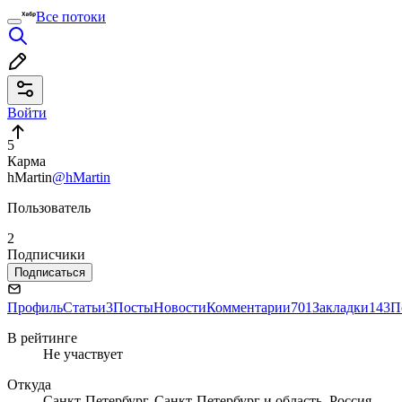
Все потоки
Войти
5
Карма
hMartin
@hMartin
Пользователь
2
Подписчики
Подписаться
Профиль
Статьи
3
Посты
Новости
Комментарии
701
Закладки
143
П
В рейтинге
Не участвует
Откуда
Санкт-Петербург, Санкт-Петербург и область, Россия