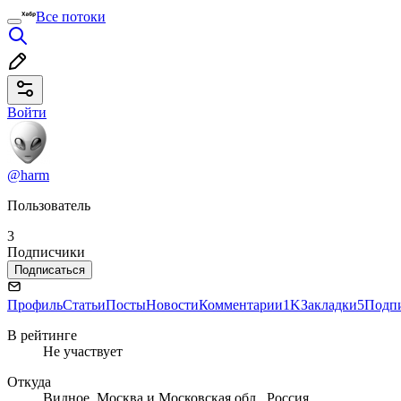
Все потоки
Войти
@harm
Пользователь
3
Подписчики
Подписаться
Профиль
Статьи
Посты
Новости
Комментарии
1K
Закладки
5
Подп
В рейтинге
Не участвует
Откуда
Видное, Москва и Московская обл., Россия