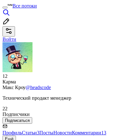
Все потоки
Войти
12
Карма
Макс Кроу
@headscode
Технический продакт менеджер
22
Подписчики
Подписаться
Профиль
Статьи
3
Посты
Новости
Комментарии
13
Ещё