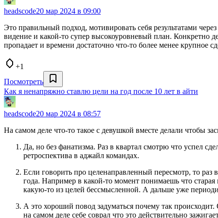
headscode
20 мар 2024 в 09:00
Это правильный подход, мотивировать себя результатами через 
видение и какой-то супер высокоуровневый план. Конкретно дет
пропадает и времени достаточно что-то более менее крупное сде
+1
Посмотреть
Как я ненапряжно ставлю цели на год после 10 лет в айти
headscode
20 мар 2024 в 08:57
На самом деле что-то такое с девушкой вместе делали чтобы за
Да, но без фанатизма. Раз в квартал смотрю что успел сд
ретроспектива в аджайл командах.
Если говорить про целенаправленный пересмотр, то раз в 
года. Например в какой-то момент понимаешь что старая 
какую-то из целей бессмысленной. А дальше уже периоди
А это хороший повод задуматься почему так происходит. 
на самом деле себе соврал что это действительно зажигает