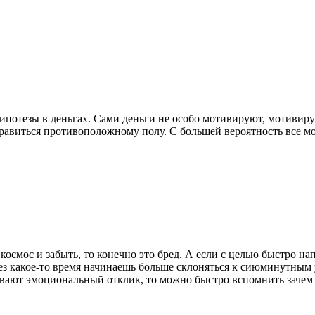
гипотезы в деньгах. Сами деньги не особо мотивируют, мотивиру
авиться противоположному полу. С большей вероятность все мож
космос и забыть, то конечно это бред. А если с целью быстро на
з какое-то время начинаешь больше склоняться к сиюминутным у
ывают эмоциональный отклик, то можно быстро вспомнить зачем т