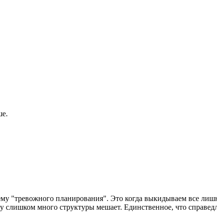
ше.
тему "тревожного планирования". Это когда выкидываем все ли
ому слишком много структуры мешает. Единственное, что справедл