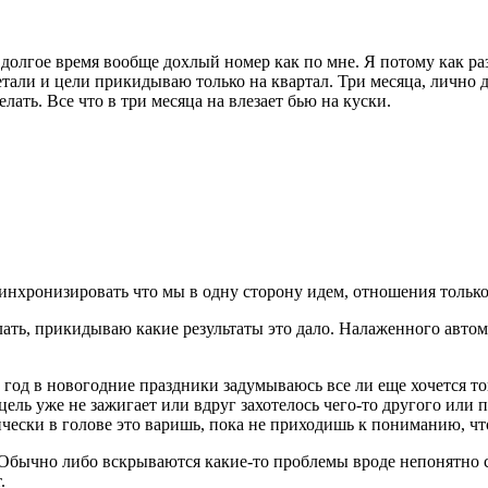
долгое время вообще дохлый номер как по мне. Я потому как раз
али и цели прикидываю только на квартал. Три месяца, лично для
лать. Все что в три месяца на влезает бью на куски.
синхронизировать что мы в одну сторону идем, отношения только
елать, прикидываю какие результаты это дало. Налаженного автом
год в новогодние праздники задумываюсь все ли еще хочется тог
цель уже не зажигает или вдруг захотелось чего-то другого или 
чески в голове это варишь, пока не приходишь к пониманию, чт
Обычно либо вскрываются какие-то проблемы вроде непонятно с 
.