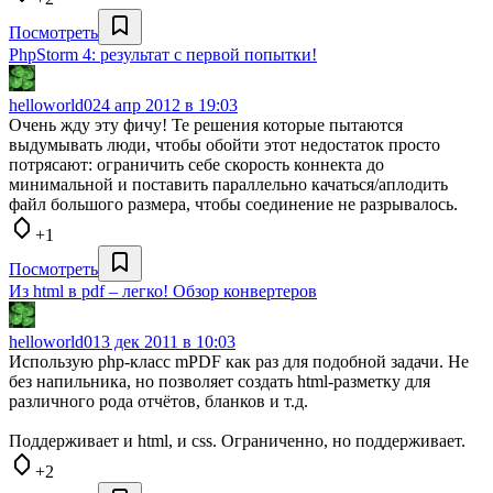
Посмотреть
PhpStorm 4: результат с первой попытки!
helloworld0
24 апр 2012 в 19:03
Очень жду эту фичу! Те решения которые пытаются
выдумывать люди, чтобы обойти этот недостаток просто
потрясают: ограничить себе скорость коннекта до
минимальной и поставить параллельно качаться/аплодить
файл большого размера, чтобы соединение не разрывалось.
+1
Посмотреть
Из html в pdf – легко! Обзор конвертеров
helloworld0
13 дек 2011 в 10:03
Использую php-класс mPDF как раз для подобной задачи. Не
без напильника, но позволяет создать html-разметку для
различного рода отчётов, бланков и т.д.
Поддерживает и html, и css. Ограниченно, но поддерживает.
+2