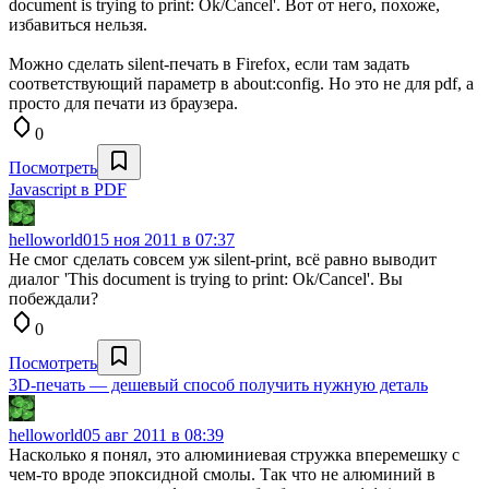
document is trying to print: Ok/Cancel'. Вот от него, похоже,
избавиться нельзя.
Можно сделать silent-печать в Firefox, если там задать
соответствующий параметр в about:config. Но это не для pdf, а
просто для печати из браузера.
0
Посмотреть
Javascript в PDF
helloworld0
15 ноя 2011 в 07:37
Не смог сделать совсем уж silent-print, всё равно выводит
диалог 'This document is trying to print: Ok/Cancel'. Вы
побеждали?
0
Посмотреть
3D-печать — дешевый способ получить нужную деталь
helloworld0
5 авг 2011 в 08:39
Насколько я понял, это алюминиевая стружка вперемешку с
чем-то вроде эпоксидной смолы. Так что не алюминий в