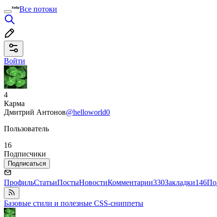
Все потоки
Войти
4
Карма
Дмитрий Антонов
@helloworld0
Пользователь
16
Подписчики
Подписаться
Профиль
Статьи
Посты
Новости
Комментарии
330
Закладки
146
По
Базовые стили и полезные CSS-сниппеты