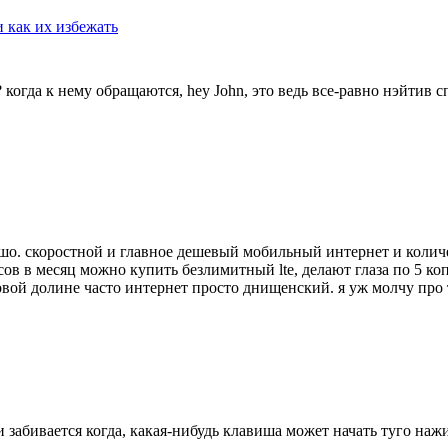
 как их избежать
 когда к нему обращаются, hey John, это ведь все-равно нэйтив 
рошо. скоростной и главное дешевый мобильный интернет и колич
сов в месяц можно купить безлимитный lte, делают глаза по 5 коп
новой долине часто интернет просто днищенский. я уж молчу про
и забивается когда, какая-нибудь клавиша может начать туго на