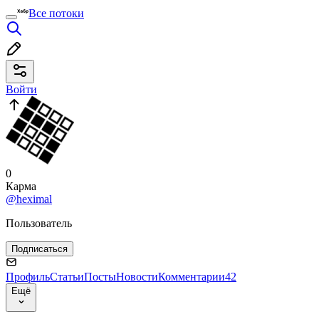
Все потоки
Войти
0
Карма
@heximal
Пользователь
Подписаться
Профиль
Статьи
Посты
Новости
Комментарии
42
Ещё