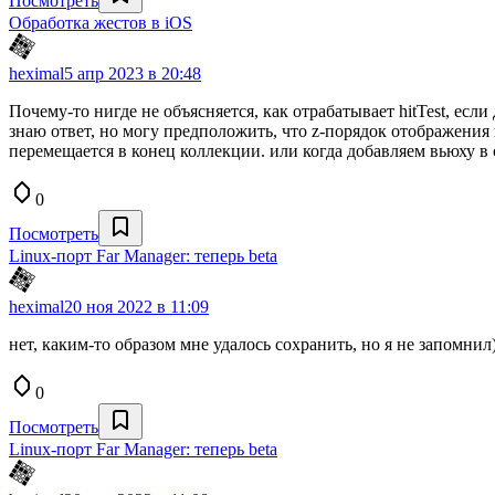
Посмотреть
Обработка жестов в iOS
heximal
5 апр 2023 в 20:48
Почему-то нигде не объясняется, как отрабатывает hitTest, есл
знаю ответ, но могу предположить, что z-порядок отображения 
перемещается в конец коллекции. или когда добавляем вьюху в с
0
Посмотреть
Linux-порт Far Manager: теперь beta
heximal
20 ноя 2022 в 11:09
нет, каким-то образом мне удалось сохранить, но я не запомни
0
Посмотреть
Linux-порт Far Manager: теперь beta