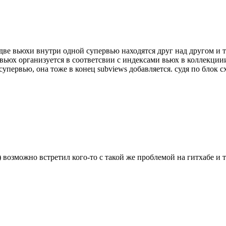
и две вьюхи внутри одной супервью находятся друг над другом и 
вьюх организуется в соответсвии с индексами вьюх в коллекциии
упервью, она тоже в конец subviews добавляется. судя по блок сх
л) возможно встретил кого-то с такой же проблемой на гитхабе и