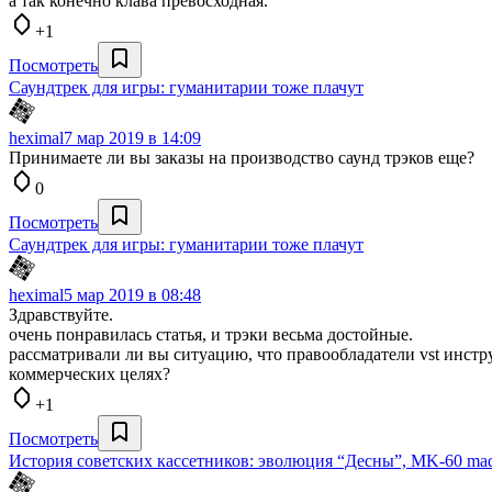
а так конечно клава превосходная.
+1
Посмотреть
Саундтрек для игры: гуманитарии тоже плачут
heximal
7 мар 2019 в 14:09
Принимаете ли вы заказы на производство саунд трэков еще?
0
Посмотреть
Саундтрек для игры: гуманитарии тоже плачут
heximal
5 мар 2019 в 08:48
Здравствуйте.
очень понравилась статья, и трэки весьма достойные.
рассматривали ли вы ситуацию, что правообладатели vst инстр
коммерческих целях?
+1
Посмотреть
История советских кассетников: эволюция “Десны”, MK-60 ma