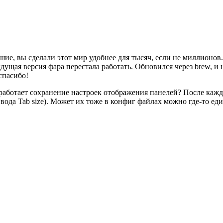
е, вы сделали этот мир удобнее для тысяч, если не миллионов.
ущая версия фара перестала работать. Обновился через brew, и н
спасибо!
работает сохранение настроек отображения панелей? После каждо
 ввода Tab size). Может их тоже в конфиг файлах можно где-то е