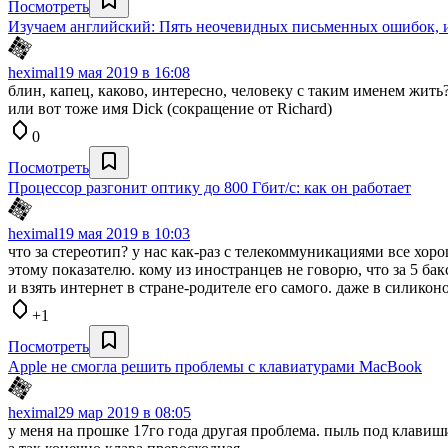
Посмотреть
Изучаем английский: Пять неочевидных письменных ошибок, и
heximal
19 мая 2019 в 16:08
блин, капец, каково, интересно, человеку с таким именем жить?
или вот тоже имя Dick (сокращение от Richard)
0
Посмотреть
Процессор разгонит оптику до 800 Гбит/с: как он работает
heximal
19 мая 2019 в 10:03
что за стереотип? у нас как-раз с телекоммуникациями все хо
этому показателю. кому из иностранцев не говорю, что за 5 бак
и взять интернет в стране-родителе его самого. даже в силико
+1
Посмотреть
Apple не смогла решить проблемы с клавиатурами MacBook
heximal
29 мар 2019 в 08:05
у меня на прошке 17го года другая проблема. пыль под клавиш