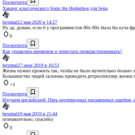
Посмотреть
Хакинг классического Sonic the Hedgehog для Sega
heximal
12 мая 2020 в 14:27
Ну да, думаю, если б у программистов 80х-90х была бы куча фр
0
Посмотреть
Как управлять временем и перестать прокрастинировать?
heximal
27 июн 2019 в 16:53
Жизнь нужно прожить так, чтобы не было мучительно больно з
Большинство людей склонны проводить ретроспективу жизни п
+3
Посмотреть
Изучаем английский: Пять неочевидных письменных ошибок, и
heximal
19 мая 2019 в 21:44
познавательно, спасибо)
0