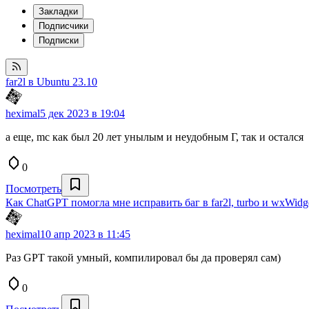
Закладки
Подписчики
Подписки
far2l в Ubuntu 23.10
heximal
5 дек 2023 в 19:04
а еще, mc как был 20 лет унылым и неудобным Г, так и остался
0
Посмотреть
Как ChatGPT помогла мне исправить баг в far2l, turbo и wxWidg
heximal
10 апр 2023 в 11:45
Раз GPT такой умный, компилировал бы да проверял сам)
0