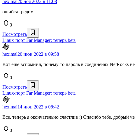
heximal
20 ноя 2022 в 11:08
ошибся тредом...
0
Посмотреть
Linux-порт Far Manager: теперь beta
heximal
20 июн 2022 в 09:58
Вот еще вспомнил, почему-то пароль в соединенях NetRocks не 
0
Посмотреть
Linux-порт Far Manager: теперь beta
heximal
14 июн 2022 в 08:42
Все, теперь я окончательно счастлив :) Спасибо тебе, добрый чел
0