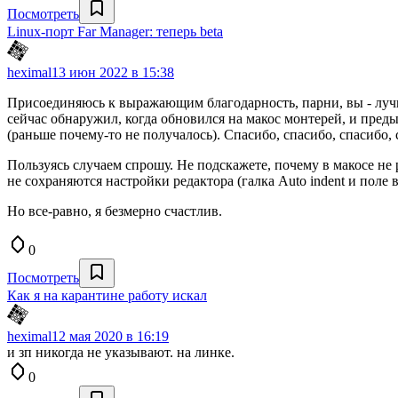
Посмотреть
Linux-порт Far Manager: теперь beta
heximal
13 июн 2022 в 15:38
Присоединяюсь к выражающим благодарность, парни, вы - лучши
сейчас обнаружил, когда обновился на макос монтерей, и предыд
(раньше почему-то не получалось). Спасибо, спасибо, спасибо, 
Пользуясь случаем спрошу. Не подскажете, почему в макосе не 
не сохраняются настройки редактора (галка Auto indent и поле
Но все-равно, я безмерно счастлив.
0
Посмотреть
Как я на карантине работу искал
heximal
12 мая 2020 в 16:19
и зп никогда не указывают. на линке.
0