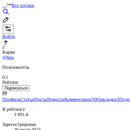
Все потоки
Войти
2
Карма
@hira
Пользователь
0,1
Рейтинг
Подписаться
Профиль
Статьи
Посты
Новости
Комментарии
500
Закладки
3
Подп
В рейтинге
3 991-й
Зарегистрирован
26 июля 2023