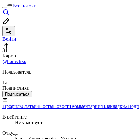
Все потоки
Войти
31
Карма
@honechko
Пользователь
12
Подписчики
Подписаться
Профиль
Статьи
4
Посты
Новости
Комментарии
41
Закладки
2
Подп
В рейтинге
Не участвует
Откуда
Киев, Киевская обл., Украина