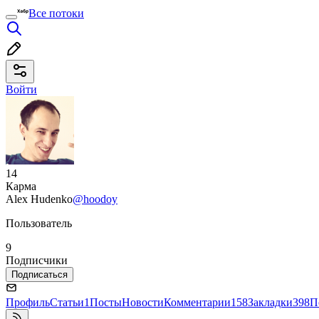
Все потоки
Войти
14
Карма
Alex Hudenko
@hoodoy
Пользователь
9
Подписчики
Подписаться
Профиль
Статьи
1
Посты
Новости
Комментарии
158
Закладки
398
П