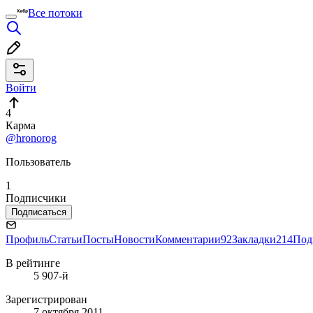
Все потоки
Войти
4
Карма
@hronorog
Пользователь
1
Подписчики
Подписаться
Профиль
Статьи
Посты
Новости
Комментарии
92
Закладки
214
Под
В рейтинге
5 907-й
Зарегистрирован
7 октября 2011