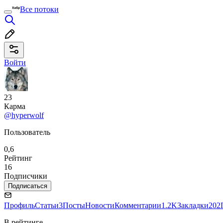
Все потоки
Войти
23
Карма
@hyperwolf
Пользователь
0,6
Рейтинг
16
Подписчики
Подписаться
Профиль
Статьи
3
Посты
Новости
Комментарии
1.2K
Закладки
202
В рейтинге