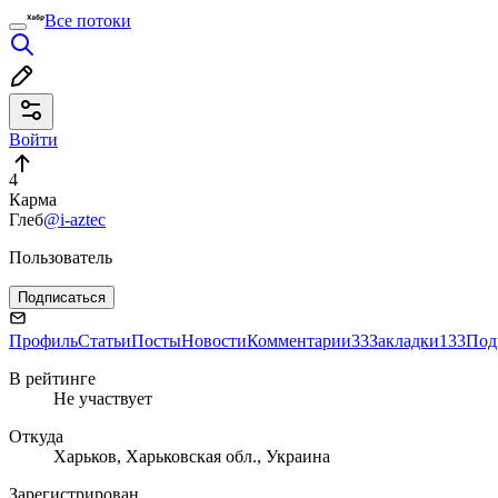
Все потоки
Войти
4
Карма
Глеб
@i-aztec
Пользователь
Подписаться
Профиль
Статьи
Посты
Новости
Комментарии
33
Закладки
133
Под
В рейтинге
Не участвует
Откуда
Харьков, Харьковская обл., Украина
Зарегистрирован