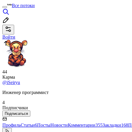
Все потоки
Войти
44
Карма
@iSeiryu
Инженер программист
4
Подписчики
Подписаться
Профиль
Статьи
6
Посты
Новости
Комментарии
355
Закладки
168
П