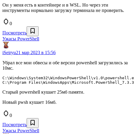
Он у меня есть в контейнере и в WSL. Но через эти
инструменты нормально загрузку терминала не проверить.
0
Посмотреть
Ужасы PowerShell
iSeiryu
21 мар 2023 в 15:56
Убрал все мои обвесы и обе версии powershell загрузились за
10мс.
C:\Windows\System32\WindowsPowerShell\v1.0\powershell.e
C:\Program Files\WindowsApps\Microsoft.PowerShell_7.3.3
Старый powershell кушает 25мб памяти.
Новый pwsh кушает 16мб.
0
Посмотреть
Ужасы PowerShell