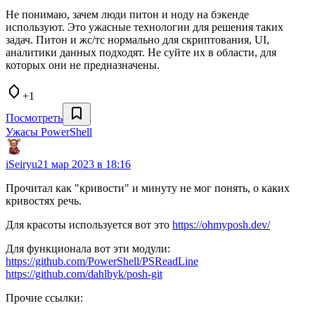
Не понимаю, зачем люди питон и ноду на бэкенде
используют. Это ужасные технологии для решения таких
задач. Питон и жс/тс нормально для скриптования, UI,
аналитики данных подходят. Не суйте их в области, для
которых они не предназначены.
+1
Посмотреть
Ужасы PowerShell
iSeiryu
21 мар 2023 в 18:16
Прочитал как "кривости" и минуту не мог понять, о каких
кривостях речь.
Для красоты используется вот это
https://ohmyposh.dev/
Для функционала вот эти модули:
https://github.com/PowerShell/PSReadLine
https://github.com/dahlbyk/posh-git
Прочие ссылки: