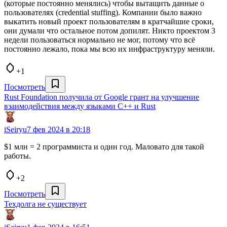
(которые постоянно менялись) чтобы вытащить данные о
пользователях (credential stuffing). Компании было важно
выкатить новый проект пользователям в кратчайшие сроки,
они думали что остальное потом допилят. Никто проектом 3
недели пользоваться нормально не мог, потому что всё
постоянно лежало, пока мы всю их инфраструктуру меняли.
+1
Посмотреть
Rust Foundation получила от Google грант на улучшение
взаимодействия между языками C++ и Rust
iSeiryu
7 фев 2024 в 20:18
$1 млн = 2 программиста и один год. Маловато для такой
работы.
+2
Посмотреть
Техдолга не существует