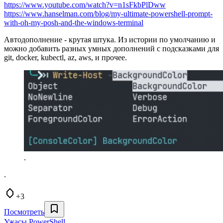
https://www.youtube.com/watch?v=n1sFkbPlDww
https://www.hanselman.com/blog/my-ultimate-powershell-prompt-
with-oh-my-posh-and-the-windows-terminal
Автодополнение - крутая штука. Из истории по умолчанию и
можно добавить разных умных дополнений с подсказками для
git, docker, kubectl, az, aws, и прочее.
.
.
+3
Посмотреть
Ужасы PowerShell