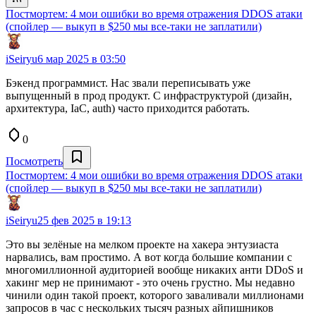
Постмортем: 4 мои ошибки во время отражения DDOS атаки
(спойлер — выкуп в $250 мы все-таки не заплатили)
iSeiryu
6 мар 2025 в 03:50
Бэкенд программист. Нас звали переписывать уже
выпущенный в прод продукт. С инфраструктурой (дизайн,
архитектура, IaC, auth) часто приходится работать.
0
Посмотреть
Постмортем: 4 мои ошибки во время отражения DDOS атаки
(спойлер — выкуп в $250 мы все-таки не заплатили)
iSeiryu
25 фев 2025 в 19:13
Это вы зелёные на мелком проекте на хакера энтузиаста
нарвались, вам простимо. А вот когда большие компании с
многомиллионной аудиторией вообще никаких анти DDoS и
хакинг мер не принимают - это очень грустно. Мы недавно
чинили один такой проект, которого заваливали миллионами
запросов в час с нескольких тысяч разных айпишников