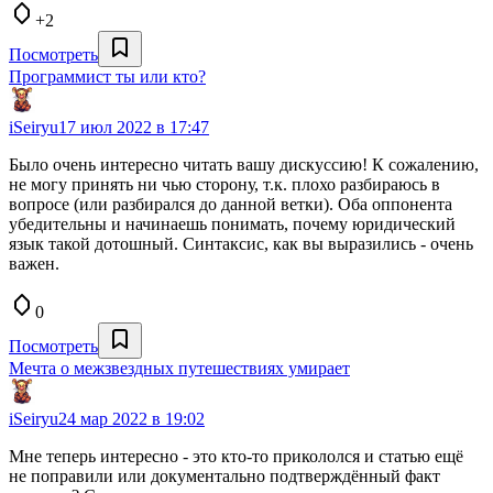
+2
Посмотреть
Программист ты или кто?
iSeiryu
17 июл 2022 в 17:47
Было очень интересно читать вашу дискуссию! К сожалению,
не могу принять ни чью сторону, т.к. плохо разбираюсь в
вопросе (или разбирался до данной ветки). Оба оппонента
убедительны и начинаешь понимать, почему юридический
язык такой дотошный. Синтаксис, как вы выразились - очень
важен.
0
Посмотреть
Мечта о межзвездных путешествиях умирает
iSeiryu
24 мар 2022 в 19:02
Мне теперь интересно - это кто-то прикололся и статью ещё
не поправили или документально подтверждённый факт