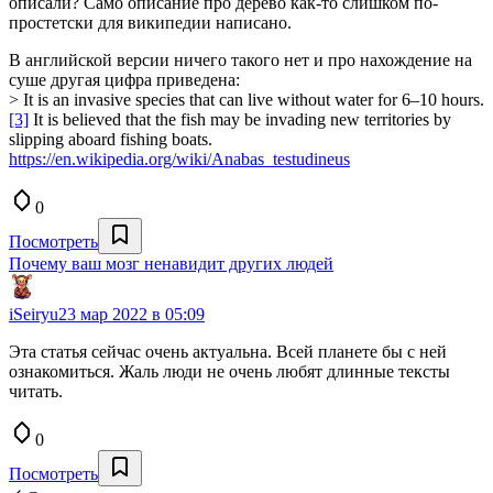
описали? Само описание про дерево как-то слишком по-
простетски для википедии написано.
В английской версии ничего такого нет и про нахождение на
суше другая цифра приведена:
> It is an invasive species that can live without water for 6–10 hours.
[3]
It is believed that the fish may be invading new territories by
slipping aboard fishing boats.
https://en.wikipedia.org/wiki/Anabas_testudineus
0
Посмотреть
Почему ваш мозг ненавидит других людей
iSeiryu
23 мар 2022 в 05:09
Эта статья сейчас очень актуальна. Всей планете бы с ней
ознакомиться. Жаль люди не очень любят длинные тексты
читать.
0
Посмотреть