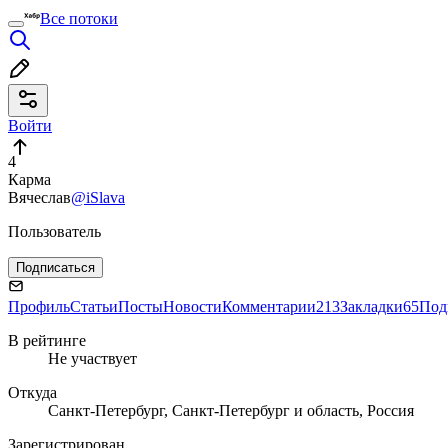
Все потоки
Войти
4
Карма
Вячеслав
@iSlava
Пользователь
Подписаться
Профиль
Статьи
Посты
Новости
Комментарии
213
Закладки
65
Под
В рейтинге
Не участвует
Откуда
Санкт-Петербург, Санкт-Петербург и область, Россия
Зарегистрирован