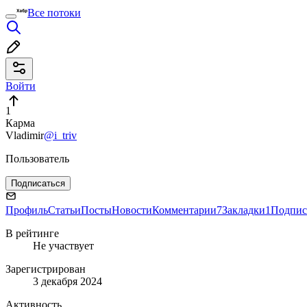
Все потоки
Войти
1
Карма
Vladimir
@i_triv
Пользователь
Подписаться
Профиль
Статьи
Посты
Новости
Комментарии
7
Закладки
1
Подпис
В рейтинге
Не участвует
Зарегистрирован
3 декабря 2024
Активность