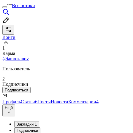
Все потоки
Войти
1
Карма
@iamrozanov
Пользователь
2
Подписчики
Подписаться
Профиль
Статьи
6
Посты
Новости
Комментарии
4
Ещё
Закладки
1
Подписчики