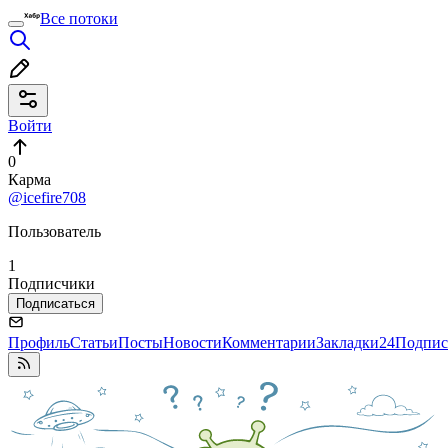
Все потоки
Войти
0
Карма
@icefire708
Пользователь
1
Подписчики
Подписаться
Профиль
Статьи
Посты
Новости
Комментарии
Закладки
24
Подпис