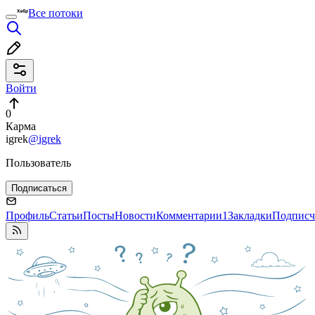
Все потоки
Войти
0
Карма
igrek
@igrek
Пользователь
Подписаться
Профиль
Статьи
Посты
Новости
Комментарии
1
Закладки
Подписч