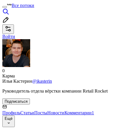
Все потоки
Войти
0
Карма
Илья Кастерин
@ikasterin
Руководитель отдела вёрстки компании Retail Rocket
Подписаться
Профиль
Статьи
Посты
Новости
Комментарии
1
Ещё