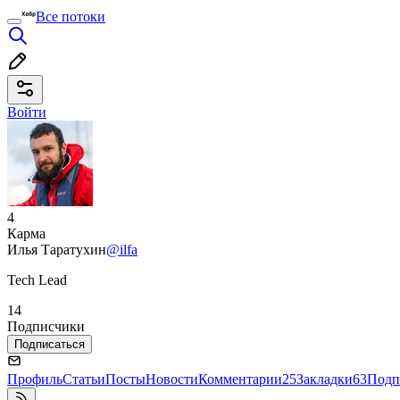
Все потоки
Войти
4
Карма
Илья Таратухин
@ilfa
Tech Lead
14
Подписчики
Подписаться
Профиль
Статьи
Посты
Новости
Комментарии
25
Закладки
63
Подп