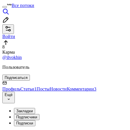
Все потоки
Войти
8
Карма
@ilvokhin
Пользователь
Подписаться
Профиль
Статьи
1
Посты
Новости
Комментарии
3
Ещё
Закладки
Подписчики
Подписки