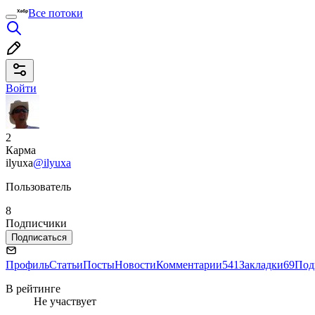
Все потоки
Войти
2
Карма
ilyuxa
@ilyuxa
Пользователь
8
Подписчики
Подписаться
Профиль
Статьи
Посты
Новости
Комментарии
541
Закладки
69
Под
В рейтинге
Не участвует