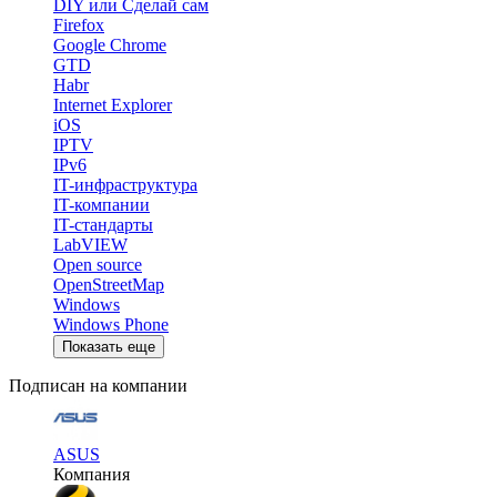
DIY или Сделай сам
Firefox
Google Chrome
GTD
Habr
Internet Explorer
iOS
IPTV
IPv6
IT-инфраструктура
IT-компании
IT-стандарты
LabVIEW
Open source
OpenStreetMap
Windows
Windows Phone
Показать еще
Подписан на компании
ASUS
Компания