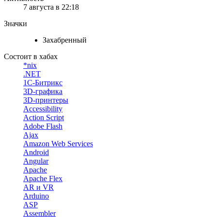
7 августа в 22:18
Значки
Захабренный
Состоит в хабах
*nix
.NET
1С-Битрикс
3D-графика
3D-принтеры
Accessibility
Action Script
Adobe Flash
Ajax
Amazon Web Services
Android
Angular
Apache
Apache Flex
AR и VR
Arduino
ASP
Assembler