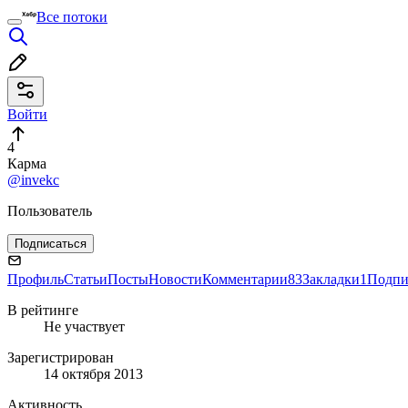
Все потоки
Войти
4
Карма
@invekc
Пользователь
Подписаться
Профиль
Статьи
Посты
Новости
Комментарии
83
Закладки
1
Подпи
В рейтинге
Не участвует
Зарегистрирован
14 октября 2013
Активность