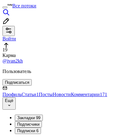
Все потоки
Войти
19
Карма
@ivan2kh
Пользователь
Подписаться
Профиль
Статьи
1
Посты
Новости
Комментарии
171
Ещё
Закладки
99
Подписчики
Подписки
6