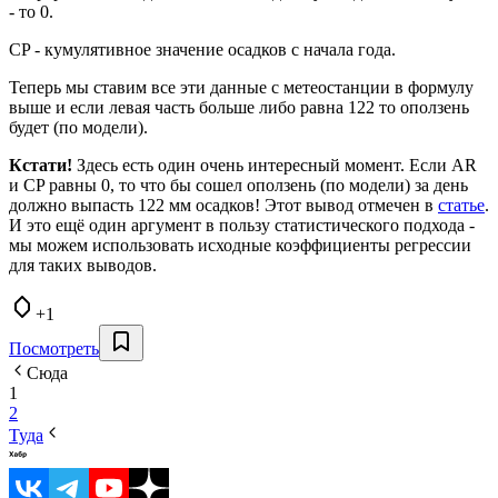
- то 0.
CP - кумулятивное значение осадков с начала года.
Теперь мы ставим все эти данные с метеостанции в формулу
выше и если левая часть больше либо равна 122 то оползень
будет (по модели).
Кстати!
Здесь есть один очень интересный момент. Если AR
и CP равны 0, то что бы сошел оползень (по модели) за день
должно выпасть 122 мм осадков! Этот вывод отмечен в
статье
.
И это ещё один аргумент в пользу статистического подхода -
мы можем использовать исходные коэффициенты регрессии
для таких выводов.
+1
Посмотреть
Сюда
1
2
Туда