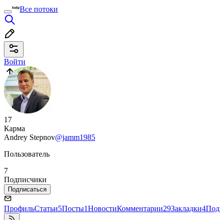
Все потоки
Войти
17
Карма
Andrey Stepnov
@jamm1985
Пользователь
7
Подписчики
Подписаться
Профиль
Статьи
5
Посты
1
Новости
Комментарии
29
Закладки
4
Под