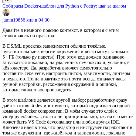
Собираем Docker-шаблон для Python с Poetry: шаг за шагом
jamm1985
6 янв в 04:30
Давайте я немного поясню контекст, в котором я с этим
сталкиваюсь на практике.
В DS/ML проектах зависимости обычно тяжёлые,
чувствительные к версии окружения и легко могут занимать
5+ ГБ (только py пакеты). При этом код должен одинаково
запускаться локально, на удалённых dev боксах и, условно, в
k8s кластере. Да, разработчик может самостоятельно
поставить себе venv, настроить питон, зависимости, линтеры
и редактор. Но на практике это почти всегда означает часы
ручной настройки, расхождения окружений и ошибки,
которые сложно воспроизводить.
В этом шаблоне делается другой выбор: разработчику сразу
даётся готовый dev инструмент, который поднимается одной
командой docker compose run. В моём случае это слой с
vim/jupyter/codex..., но это не принципиально, т.к. на его месте
может быть VS Code devcontainer или любая другая IDE.
Ключевая идея в том, что редактор и инструменты работают в
том же окружении, где живёт код и зависимости, локально