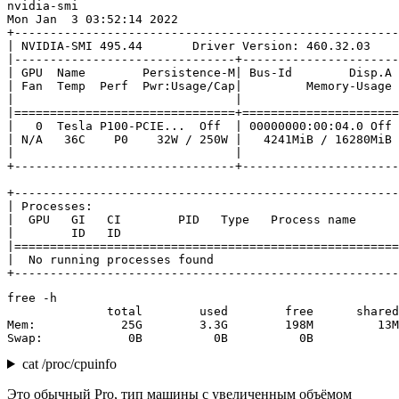
nvidia-smi

Mon Jan  3 03:52:14 2022       

+------------------------------------------------------
| NVIDIA-SMI 495.44       Driver Version: 460.32.03    
|-------------------------------+----------------------
| GPU  Name        Persistence-M| Bus-Id        Disp.A 
| Fan  Temp  Perf  Pwr:Usage/Cap|         Memory-Usage 
|                               |                      
|===============================+======================
|   0  Tesla P100-PCIE...  Off  | 00000000:00:04.0 Off 
| N/A   36C    P0    32W / 250W |   4241MiB / 16280MiB 
|                               |                      
+-------------------------------+----------------------
+------------------------------------------------------
| Processes:                                           
|  GPU   GI   CI        PID   Type   Process name      
|        ID   ID                                       
|======================================================
|  No running processes found                          
+------------------------------------------------------
free -h

              total        used        free      shared
Mem:            25G        3.3G        198M         13M
Swap:            0B          0B          0B
cat /proc/cpuinfo
Это обычный Pro, тип машины с увеличенным объёмом