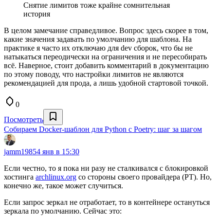
Снятие лимитов тоже крайне сомнительная
история
В целом замечание справедливое. Вопрос здесь скорее в том,
какие значения задавать по умолчанию для шаблона. На
практике я часто их отключаю для dev сборок, что бы не
натыкаться переодически на ограничения и не пересобирать
всё. Наверное, стоит добавить комментарий в документацию
по этому поводу, что настройки лимитов не являются
рекомендацией для прода, а лишь удобной стартовой точкой.
0
Посмотреть
Собираем Docker-шаблон для Python с Poetry: шаг за шагом
jamm1985
4 янв в 15:30
Если честно, то я пока ни разу не сталкивался с блокировкой
хостинга
archlinux.org
со стороны своего провайдера (РТ). Но,
конечно же, такое может случиться.
Если запрос зеркал не отработает, то в контейнере остануться
зеркала по умолчанию. Сейчас это: