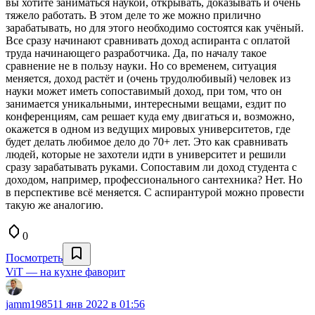
вы хотите заниматься наукой, открывать, доказывать и очень
тяжело работать. В этом деле то же можно прилично
зарабатывать, но для этого необходимо состоятся как учёный.
Все сразу начинают сравнивать доход аспиранта с оплатой
труда начинающего разработчика. Да, по началу такое
сравнение не в пользу науки. Но со временем, ситуация
меняется, доход растёт и (очень трудолюбивый) человек из
науки может иметь сопоставимый доход, при том, что он
занимается уникальными, интересными вещами, ездит по
конференциям, сам решает куда ему двигаться и, возможно,
окажется в одном из ведущих мировых университетов, где
будет делать любимое дело до 70+ лет. Это как сравнивать
людей, которые не захотели идти в университет и решили
сразу зарабатывать руками. Сопоставим ли доход студента с
доходом, например, профессионального сантехника? Нет. Но
в перспективе всё меняется. С аспирантурой можно провести
такую же аналогию.
0
Посмотреть
ViT — на кухне фаворит
jamm1985
11 янв 2022 в 01:56