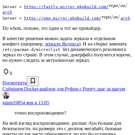
Server =
https://fastly.mirror.pkgbuild.com/
arch
Server =
https://geo.mirror.pkgbuild.com/
arch
По whois, похоже, это один и тот же провайдер.
В качестве решения можно задать зеркала в отдельном
конфиге (например,
зеркало Яндекса
). И на сборке заменять
без динамического резолвинга
/etc/pacman.d/mirrorlist
зеркал по стране. В этом случае, докерфайл получится короче,
но нужно следить за актуальносью зеркал.
0
Посмотреть
Собираем Docker-шаблон для Python с Poetry: шаг за шагом
jamm1985
4 янв в 15:05
точно воспроизводимое?
На мой взгляд воспроизводимое. pacman -Syu больше для
безопасности, по размеру это с десяток мегабайт, базовые
пакеты не так часто обноаляются, но что бы установка