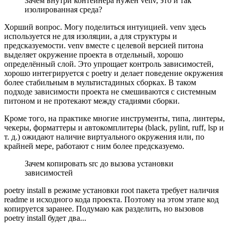
Зачем внутри контейнера нужен venv, это и так
изолированная среда?
Хорший вопрос. Могу поделиться интуицией. venv здесь
используется не для изоляции, а для структуры и
предсказуемости. venv вместе с целевой версией питона
выделяет окружение проекта в отдельный, хорошо
определённый слой. Это упрощает контроль зависимостей,
хорошо интегрируется с poetry и делает поведение окружения
более стабильным в мультистадиных сборках. В таком
подходе зависимости проекта не смешиваются с системным
питоном и не протекают между стадиями сборки.
Кроме того, на практике многие инструменты, типа, линтеры,
чекеры, форматтеры и автокомплитеры (black, pylint, ruff, lsp и
т. д.) ожидают наличие виртуального окружения или, по
крайней мере, работают с ним более предсказуемо.
Зачем копировать src до вызова установки
зависимостей
poetry install в режиме установки root пакета требует наличия
readme и исходного кода проекта. Поэтому на этом этапе код
копируется заранее. Подумаю как разделить, но вызовов
poetry install будет два...