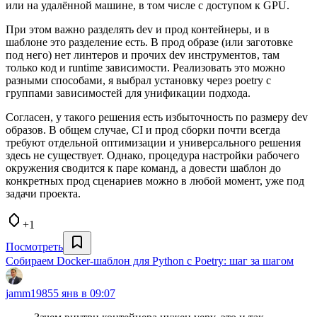
или на удалённой машине, в том числе с доступом к GPU.
При этом важно разделять dev и прод контейнеры, и в
шаблоне это разделение есть. В прод образе (или заготовке
под него) нет линтеров и прочих dev инструментов, там
только код и runtime зависимости. Реализовать это можно
разными способами, я выбрал установку через poetry с
группами зависимостей для унификации подхода.
Согласен, у такого решения есть избыточность по размеру dev
образов. В общем случае, CI и прод сборки почти всегда
требуют отдельной оптимизации и универсального решения
здесь не существует. Однако, процедура настройки рабочего
окружения сводится к паре команд, а довести шаблон до
конкретных прод сценариев можно в любой момент, уже под
задачи проекта.
+1
Посмотреть
Собираем Docker-шаблон для Python с Poetry: шаг за шагом
jamm1985
5 янв в 09:07