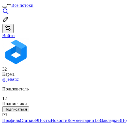
Все потоки
Войти
32
Карма
@jelastic
Пользователь
12
Подписчики
Подписаться
Профиль
Статьи
39
Посты
Новости
Комментарии
133
Закладки
3
По