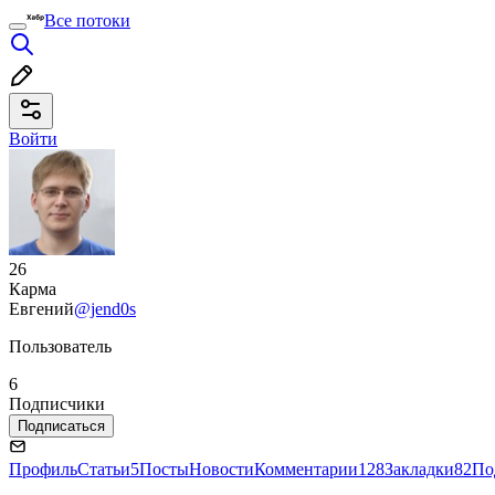
Все потоки
Войти
26
Карма
Евгений
@jend0s
Пользователь
6
Подписчики
Подписаться
Профиль
Статьи
5
Посты
Новости
Комментарии
128
Закладки
82
По