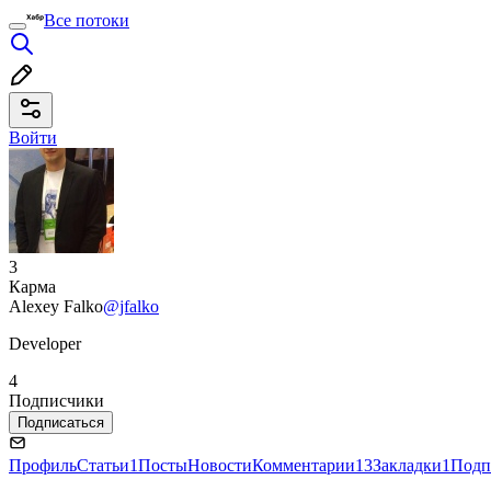
Все потоки
Войти
3
Карма
Alexey Falko
@jfalko
Developer
4
Подписчики
Подписаться
Профиль
Статьи
1
Посты
Новости
Комментарии
13
Закладки
1
Подп