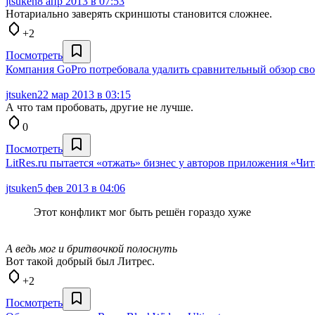
jtsuken
8 апр 2013 в 07:53
Нотариально заверять скриншоты становится сложнее.
+2
Посмотреть
Компания GoPro потребовала удалить сравнительный обзор сво
jtsuken
22 мар 2013 в 03:15
А что там пробовать, другие не лучше.
0
Посмотреть
LitRes.ru пытается «отжать» бизнес у авторов приложения «Чит
jtsuken
5 фев 2013 в 04:06
Этот конфликт мог быть решён гораздо хуже
А ведь мог и бритвочкой полоснуть
Вот такой добрый был Литрес.
+2
Посмотреть