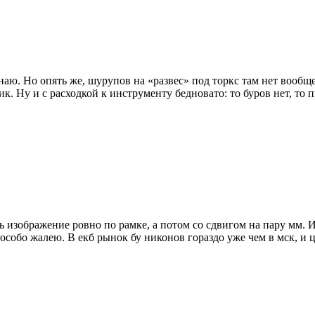
 знаю. Но опять же, шурупов на «развес» под торкс там нет воо
. Ну и с расходкой к инструменту бедновато: то буров нет, то пи
ь изображение ровно по рамке, а потом со сдвигом на пару мм.
е особо жалею. В екб рынок бу никонов гораздо уже чем в мск, и