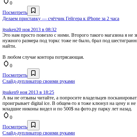
0
Посмотреть
Делаем приставку — счётчик Гейгера к iPhone за 2 часа
jtsuken
20 ноя 2013 в 08:32
Это нам просто повезло с ними. Второго такого магазина я не
нужного размера под торкс тоже не было, брал под шестигранник
найти.
В любом случае контора потрясающая.
0
Посмотреть
Слайд-дупликатор своими руками
jtsuken
9 ноя 2013 в 18:25
А вы не отзывы читайте, а попросите владельцев посканироват
проигрывает digital ice. В общем-то я тоже клюнул на цену и н
младшие никоны видел и по 500$ на фото.ру парку лет назад.
0
Посмотреть
Слайд-дупликатор своими руками