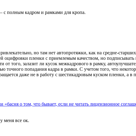
 с полным кадром и рамками для кропа.
привлекательно, но там нет автопротяжки, как на средне-старших
й оцифровки пленки с приемлемым качеством, но подписывать к
ти от того, залазит ли кусок межкадрового в рамку, автоулучшат
ю точного попадания кадра в рамки. С учетом того, что некото
ращается даже не в работу с шестикадровым куском пленки, а в
и «басня о том, что бывает, если не читать лицензионное согла
у меня все ок.