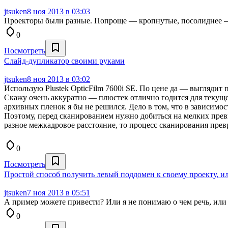
jtsuken
8 ноя 2013 в 03:03
Проекторы были разные. Попроще — кропнутые, посолиднее —
0
Посмотреть
Слайд-дупликатор своими руками
jtsuken
8 ноя 2013 в 03:02
Использую Plustek OpticFilm 7600i SE. По цене да — выглядит 
Скажу очень аккуратно — плюстек отлично годится для текуще
архивных пленок я бы не решился. Дело в том, что в зависимос
Поэтому, перед сканированием нужно добиться на мелких превь
разное межкадровое расстояние, то процесс сканирования прев
0
Посмотреть
Простой способ получить левый поддомен к своему проекту, ил
jtsuken
7 ноя 2013 в 05:51
А пример можете привести? Или я не понимаю о чем речь, или 
0