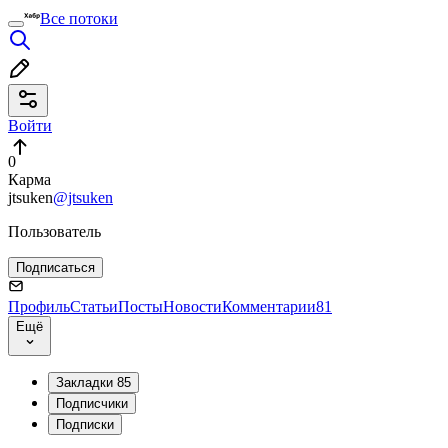
Все потоки
Войти
0
Карма
jtsuken
@jtsuken
Пользователь
Подписаться
Профиль
Статьи
Посты
Новости
Комментарии
81
Ещё
Закладки
85
Подписчики
Подписки