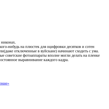
 никонах.
ого-нибудь на плюстек для оцифровки десятков и сотен
ели(даже отключенные в вуйскане) начинают сходить с ума.
рые советские фотоаппараты вполне могли делать на пленке
 постоянное выравнивание каждого кадра.
шение»