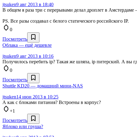
jtsuken
9 авг 2013 в 18:40
В общем я раза три с перерывами делал дроплет в Амстердаме —
PS. Все разы создавал с белого статического российского IP.
0
Посмотреть
Облака — ещё дешевле
jtsuken
9 авг 2013 в 10:16
Получилось перебить ip? Такая же шляпа, ip питерский. А вы г
0
Посмотреть
Shuttle KD20 — домашний мини-NAS
jtsuken
14 июн 2013 в 10:25
А как с блоками питания? Встроены в корпус?
+1
Посмотреть
Яблоко или груша?