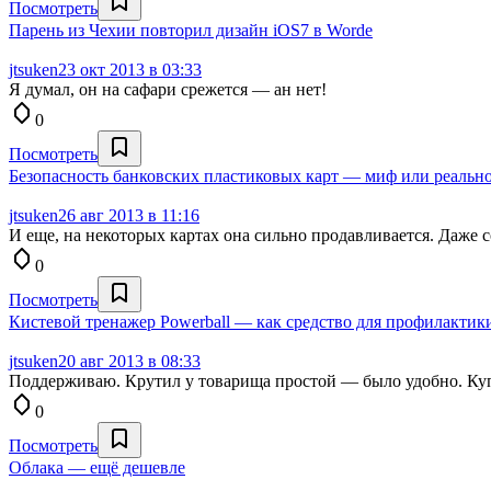
Посмотреть
Парень из Чехии повторил дизайн iOS7 в Wordе
jtsuken
23 окт 2013 в 03:33
Я думал, он на сафари срежется — ан нет!
0
Посмотреть
Безопасность банковских пластиковых карт — миф или реально
jtsuken
26 авг 2013 в 11:16
И еще, на некоторых картах она сильно продавливается. Даже
0
Посмотреть
Кистевой тренажер Powerball — как средство для профилактик
jtsuken
20 авг 2013 в 08:33
Поддерживаю. Крутил у товарища простой — было удобно. Купи
0
Посмотреть
Облака — ещё дешевле