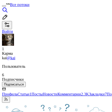
Все потоки
Войти
1
Карма
kai
@kai
Пользователь
6
Подписчики
Подписаться
Профиль
Статьи
1
Посты
Новости
Комментарии
2.3K
Закладки
7
По