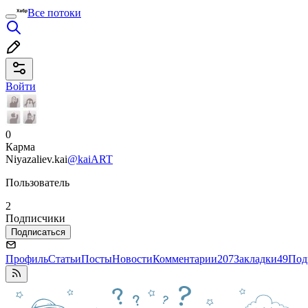
Все потоки
Войти
0
Карма
Niyazaliev.kai
@kaiART
Пользователь
2
Подписчики
Подписаться
Профиль
Статьи
Посты
Новости
Комментарии
207
Закладки
49
Под