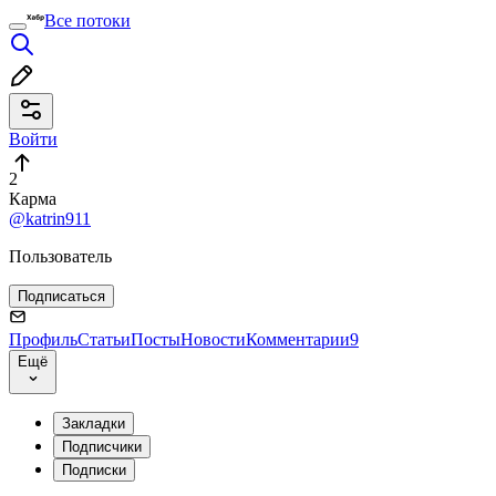
Все потоки
Войти
2
Карма
@katrin911
Пользователь
Подписаться
Профиль
Статьи
Посты
Новости
Комментарии
9
Ещё
Закладки
Подписчики
Подписки