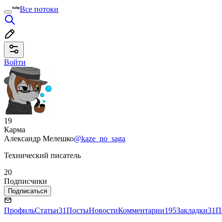
Все потоки
Войти
19
Карма
Александр Мелешко
@kaze_no_saga
Технический писатель
20
Подписчики
Подписаться
Профиль
Статьи
31
Посты
Новости
Комментарии
195
Закладки
31
П