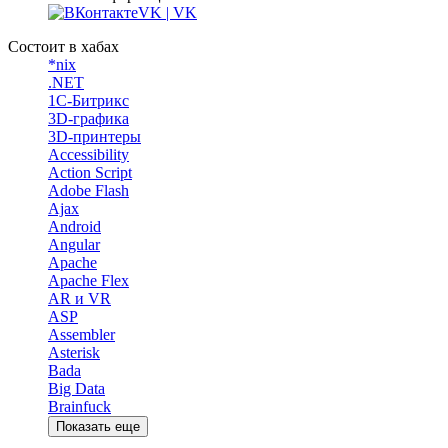
VK | VK
Состоит в хабах
*nix
.NET
1С-Битрикс
3D-графика
3D-принтеры
Accessibility
Action Script
Adobe Flash
Ajax
Android
Angular
Apache
Apache Flex
AR и VR
ASP
Assembler
Asterisk
Bada
Big Data
Brainfuck
Показать еще