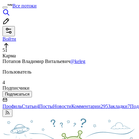
Все потоки
Войти
51
Карма
Потапов Владимир Витальевич
@keleg
Пользователь
4
Подписчики
Подписаться
Профиль
Статьи
4
Посты
Новости
Комментарии
295
Закладки
7
Под