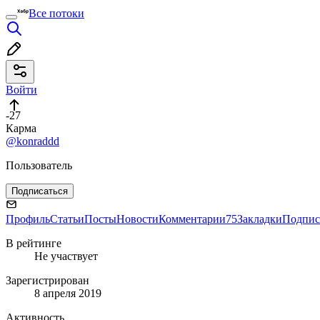
Все потоки
Войти
-27
Карма
@konraddd
Пользователь
Подписаться
Профиль
Статьи
Посты
Новости
Комментарии
75
Закладки
Подпис
В рейтинге
Не участвует
Зарегистрирован
8 апреля 2019
Активность