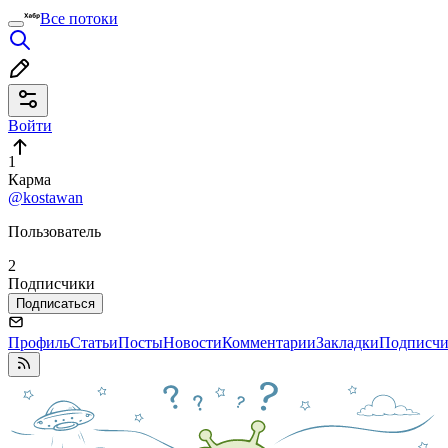
Все потоки
Войти
1
Карма
@kostawan
Пользователь
2
Подписчики
Подписаться
Профиль
Статьи
Посты
Новости
Комментарии
Закладки
Подписч