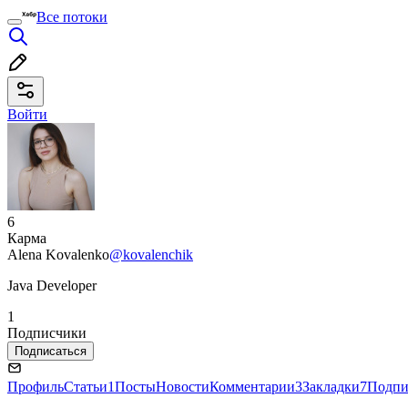
Все потоки
Войти
6
Карма
Alena Kovalenko
@kovalenchik
Java Developer
1
Подписчики
Подписаться
Профиль
Статьи
1
Посты
Новости
Комментарии
3
Закладки
7
Подпи