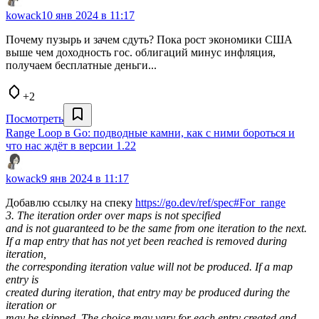
kowack
10 янв 2024 в 11:17
Почему пузырь и зачем сдуть? Пока рост экономики США
выше чем доходность гос. облигаций минус инфляция,
получаем бесплатные деньги...
+2
Посмотреть
Range Loop в Go: подводные камни, как с ними бороться и
что нас ждёт в версии 1.22
kowack
9 янв 2024 в 11:17
Добавлю ссылку на спеку
https://go.dev/ref/spec#For_range
3. The iteration order over maps is not specified
and is not guaranteed to be the same from one iteration to the next.
If a map entry that has not yet been reached is removed during
iteration,
the corresponding iteration value will not be produced. If a map
entry is
created during iteration, that entry may be produced during the
iteration or
may be skipped. The choice may vary for each entry created and