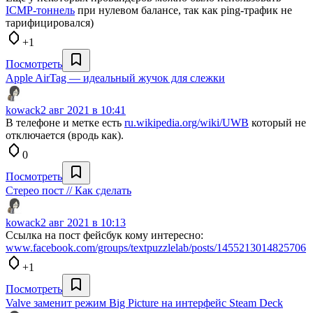
ICMP-тоннель
при нулевом балансе, так как ping-трафик не
тарифицировался)
+1
Посмотреть
Apple AirTag — идеальный жучок для слежки
kowack
2 авг 2021 в 10:41
В телефоне и метке есть
ru.wikipedia.org/wiki/UWB
который не
отключается (вродь как).
0
Посмотреть
Стерео пост // Как сделать
kowack
2 авг 2021 в 10:13
Ссылка на пост фейсбук кому интересно:
www.facebook.com/groups/textpuzzlelab/posts/1455213014825706
+1
Посмотреть
Valve заменит режим Big Picture на интерфейс Steam Deck