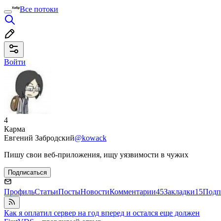
Все потоки
Войти
4
Карма
Евгений Забродский
@kowack
Пишу свои веб-приложения, ищу уязвимости в чужих
Подписаться
Профиль
Статьи
Посты
Новости
Комментарии
45
Закладки
15
Подп
Как я оплатил сервер на год вперед и остался еще должен