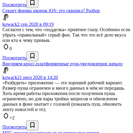
Посмотреть
Секрет формы иконок iOS: это сквиркл? Разбор
kowack
2 сен 2020 в 09:19
Согласен с тем, что «подделка» приятнее глазу. Особенно если
убрать «правильный» серый фон. Так что это всё дело вкуса
или кто к чему привык.
0
Посмотреть
Внедряем кросс-платформенные пуш-уведомления: начало
kowack
21 июл 2020 в 14:20
«Разбудить» приложение — это хороший рабочий вариант.
Размер пуша ограничен и много данных в нём не передашь.
Хоть время работы приложения после получения пуша
ограничено, но для пары тройки запросов и обновления
данных в фоне хватает с головой (показать пуш, обновить
ленту новостей и тп).
+2
Посмотреть
МТС просит воздержаться от пересылки мемов