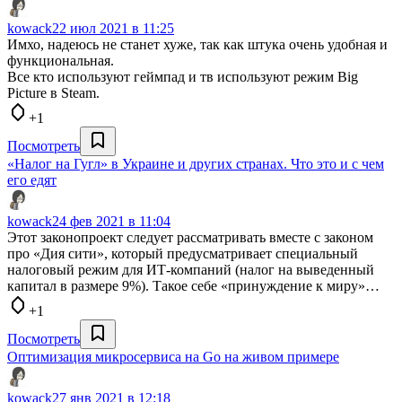
kowack
22 июл 2021 в 11:25
Имхо, надеюсь не станет хуже, так как штука очень удобная и
функциональная.
Все кто используют геймпад и тв используют режим Big
Picture в Steam.
+1
Посмотреть
«Налог на Гугл» в Украине и других странах. Что это и с чем
его едят
kowack
24 фев 2021 в 11:04
Этот законопроект следует рассматривать вместе с законом
про «Дия сити», который предусматривает специальный
налоговый режим для ИТ-компаний (налог на выведенный
капитал в размере 9%). Такое себе «принуждение к миру»…
+1
Посмотреть
Оптимизация микросервиса на Go на живом примере
kowack
27 янв 2021 в 12:18