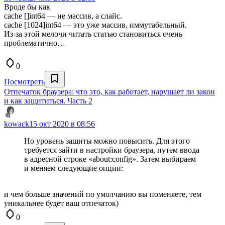
Вроде бы как
cache []int64 — не массив, а слайс.
cache [1024]int64 — это уже массив, иммутабельный.
Из-за этой мелочи читать статью становиться очень
проблематично…
0
Посмотреть
Отпечаток браузера: что это, как работает, нарушает ли закон
и как защититься. Часть 2
kowack
15 окт 2020 в 08:56
Но уровень защиты можно повысить. Для этого
требуется зайти в настройки браузера, путем ввода
в адресной строке «about:config». Затем выбираем
и меняем следующие опции:
и чем больше значений по умолчанию вы поменяете, тем
уникальнее будет ваш отпечаток)
0