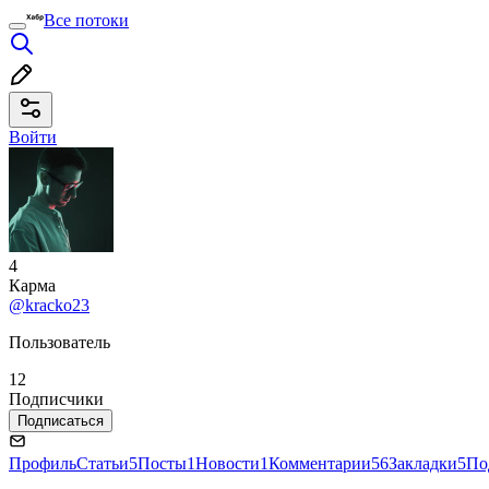
Все потоки
Войти
4
Карма
@kracko23
Пользователь
12
Подписчики
Подписаться
Профиль
Статьи
5
Посты
1
Новости
1
Комментарии
56
Закладки
5
По